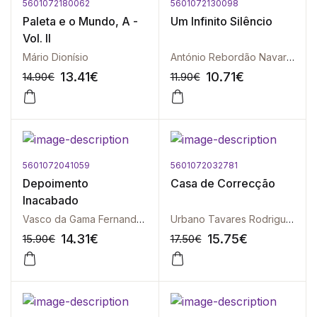
5601072180062
5601072130098
-10%
-10%
Paleta e o Mundo, A -
Um Infinito Silêncio
Vol. II
Mário Dionísio
António Rebordão Navarro
13.41
€
10.71
€
14.90
€
11.90
€
5601072041059
5601072032781
-10%
-10%
Depoimento
Casa de Correcção
Inacabado
Vasco da Gama Fernandes
Urbano Tavares Rodrigues
14.31
€
15.75
€
15.90
€
17.50
€