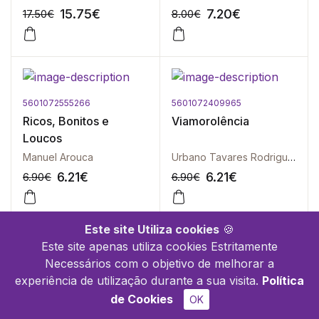
15.75
€
7.20
€
17.50
€
8.00
€
5601072555266
5601072409965
-10%
-10%
Ricos, Bonitos e
Viamorolência
Loucos
Manuel Arouca
Urbano Tavares Rodrigues
6.21
€
6.21
€
6.90
€
6.90
€
Este site Utiliza cookies
🍪
Este site apenas utiliza cookies Estritamente
Necessários com o objetivo de melhorar a
5601072555518
5601072555334
-10%
-10%
experiência de utilização durante a sua visita.
Política
Carta de Guia de
Poesias
de Cookies
OK
Casados