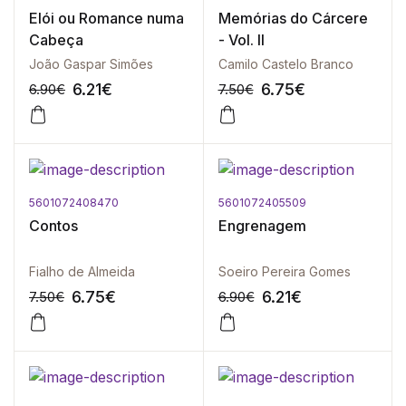
-10%
-10%
Elói ou Romance numa
Memórias do Cárcere
Cabeça
- Vol. II
João Gaspar Simões
Camilo Castelo Branco
6.21
€
6.75
€
6.90
€
7.50
€
5601072408470
5601072405509
-10%
-10%
Contos
Engrenagem
Fialho de Almeida
Soeiro Pereira Gomes
6.75
€
6.21
€
7.50
€
6.90
€