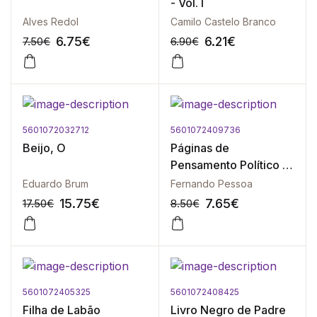
- Vol. I
Alves Redol
Camilo Castelo Branco
6.75
€
6.21
€
7.50
€
6.90
€
5601072032712
5601072409736
-10%
-10%
Beijo, O
Páginas de
Pensamento Político -
Vol. I ( 1910-1919 )
Eduardo Brum
Fernando Pessoa
15.75
€
7.65
€
17.50
€
8.50
€
5601072405325
5601072408425
-10%
-10%
Filha de Labão
Livro Negro de Padre