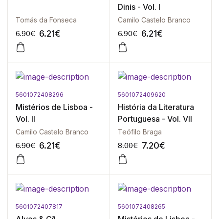
Dinis - Vol. I
Tomás da Fonseca
Camilo Castelo Branco
6.21
€
6.21
€
6.90
€
6.90
€
5601072408296
5601072409620
-10%
-10%
Mistérios de Lisboa -
História da Literatura
Vol. II
Portuguesa - Vol. VII
Camilo Castelo Branco
Teófilo Braga
6.21
€
7.20
€
6.90
€
8.00
€
5601072407817
5601072408265
-10%
-10%