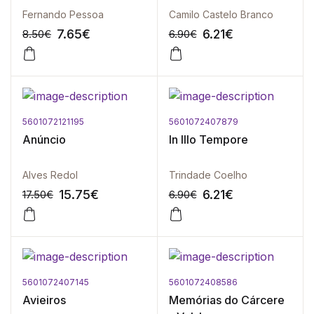
Fernando Pessoa
Camilo Castelo Branco
7.65
€
6.21
€
8.50
€
6.90
€
5601072121195
5601072407879
-10%
-10%
Anúncio
In Illo Tempore
Alves Redol
Trindade Coelho
15.75
€
6.21
€
17.50
€
6.90
€
5601072407145
5601072408586
-10%
-10%
Avieiros
Memórias do Cárcere