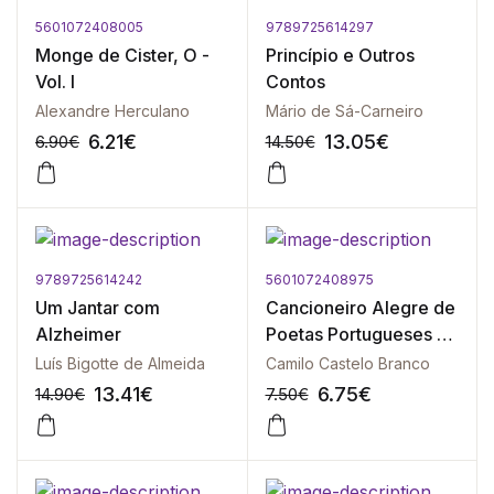
5601072408005
9789725614297
-10%
-10%
Monge de Cister, O -
Princípio e Outros
Vol. I
Contos
Alexandre Herculano
Mário de Sá-Carneiro
6.21
€
13.05
€
6.90
€
14.50
€
9789725614242
5601072408975
-10%
-10%
Um Jantar com
Cancioneiro Alegre de
Alzheimer
Poetas Portugueses e
Brasileiros - Vol. II
Luís Bigotte de Almeida
Camilo Castelo Branco
13.41
€
6.75
€
14.90
€
7.50
€