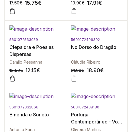
15.75
€
17.91
€
17.50
€
19.90
€
5601072533059
5601072496392
-10%
-10%
Clepsidra e Poesias
No Dorso do Dragão
Dispersas
Camilo Pessanha
Cláudia Ribeiro
12.15
€
18.90
€
13.50
€
21.00
€
5601072032866
5601072408180
-10%
-10%
Emenda e Soneto
Portugal
Contemporâneo - Vol.
II
António Faria
Oliveira Martins