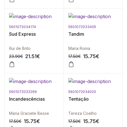
5601072034174
5601072033405
-10%
-10%
Sud Express
Tandim
Rui de Brito
Maria Roma
21.51
€
15.75
€
23.90
€
17.50
€
5601072033269
5601072034020
-10%
-10%
Incandescências
Tentação
Maria Graciete Besse
Tereza Coelho
15.75
€
15.75
€
17.50
€
17.50
€