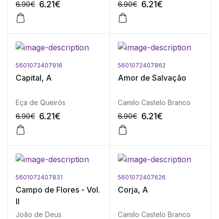
6.21
€
6.21
€
6.90
€
6.90
€
5601072407916
5601072407862
-10%
-10%
Capital, A
Amor de Salvação
Eça de Queirós
Camilo Castelo Branco
6.21
€
6.21
€
6.90
€
6.90
€
5601072407831
5601072407626
-10%
-10%
Campo de Flores - Vol.
Corja, A
II
João de Deus
Camilo Castelo Branco