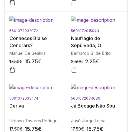
5601072032972
5601072015043
-10%
-10%
Conheces Blaise
Naufrágio de
Cendrars?
Sepúlveda, O
Manuel De Seabra
Bernardo G. de Brito
15.75
€
2.25
€
17.50
€
2.50
€
5601072033474
5601072034686
-10%
-10%
Deriva
Já Bocage Não Sou
Urbano Tavares Rodrigues
José Jorge Letria
15.75
€
15.75
€
17.50
€
17.50
€