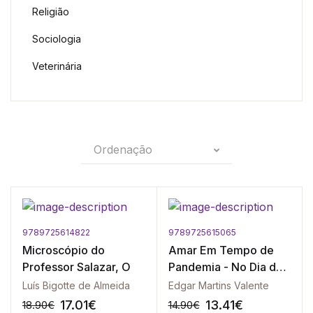
Religião
Sociologia
Veterinária
Ordenação
9789725614822
9789725615065
Microscópio do
Amar Em Tempo de
Professor Salazar, O
Pandemia - No Dia do
Adeus
Luís Bigotte de Almeida
Edgar Martins Valente
17.01
€
13.41
€
18.90
€
14.90
€