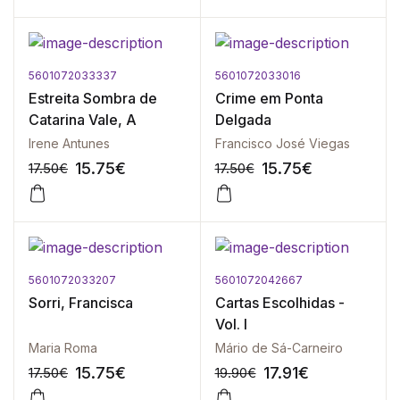
5601072033337
5601072033016
-10%
-10%
Estreita Sombra de
Crime em Ponta
Catarina Vale, A
Delgada
Irene Antunes
Francisco José Viegas
15.75
€
15.75
€
17.50
€
17.50
€
5601072033207
5601072042667
-10%
-10%
Sorri, Francisca
Cartas Escolhidas -
Vol. I
Maria Roma
Mário de Sá-Carneiro
15.75
€
17.91
€
17.50
€
19.90
€