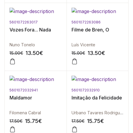
5601072263017
5601072263086
-10%
-10%
Vozes Fora... Nada
Filme de Bren, O
Nuno Tonelo
Luís Vicente
13.50
€
13.50
€
15.00
€
15.00
€
5601072032941
5601072032910
-10%
-10%
Maldamor
Imitação da Felicidade
Filomena Cabral
Urbano Tavares Rodrigues
15.75
€
15.75
€
17.50
€
17.50
€