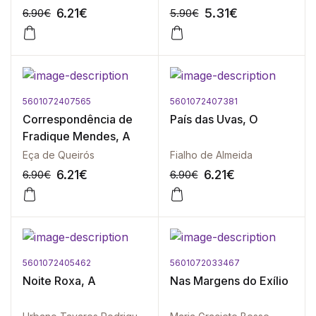
6.21
€
5.31
€
6.90
€
5.90
€
5601072407565
5601072407381
-10%
-10%
Correspondência de
País das Uvas, O
Fradique Mendes, A
Eça de Queirós
Fialho de Almeida
6.21
€
6.21
€
6.90
€
6.90
€
5601072405462
5601072033467
-10%
-10%
Noite Roxa, A
Nas Margens do Exílio