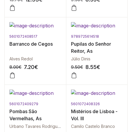
5601072408517
9789725614518
-10%
-10%
Barranco de Cegos
Pupilas do Senhor
Reitor, As
Alves Redol
Júlio Dinis
7.20
€
8.55
€
8.00
€
9.50
€
5601072409279
5601072408326
-10%
-10%
Pombas São
Mistérios de Lisboa -
Vermelhas, As
Vol. III
Urbano Tavares Rodrigues
Camilo Castelo Branco