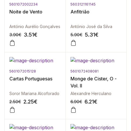
5601072002234
5603121161145
-10%
-10%
Noite de Vento
Anfitrião
António Aurélio Gonçalves
António José da Silva
3.51
€
5.31
€
3.90
€
5.90
€
5601072015128
5601072408081
-10%
-10%
Cartas Portuguesas
Monge de Cister, O -
Vol. II
Soror Mariana Alcoforado
Alexandre Herculano
2.25
€
6.21
€
2.50
€
6.90
€