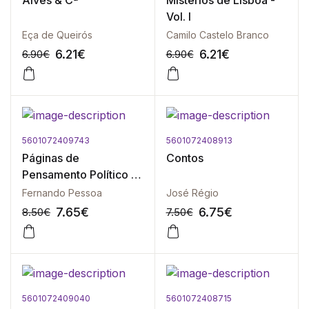
Alves & Cª
Mistérios de Lisboa -
Vol. I
Eça de Queirós
Camilo Castelo Branco
6.21
€
6.21
€
6.90
€
6.90
€
5601072409743
5601072408913
-10%
-10%
Páginas de
Contos
Pensamento Político -
Vol. II ( 1925 - 1935 )
Fernando Pessoa
José Régio
7.65
€
6.75
€
8.50
€
7.50
€
5601072409040
5601072408715
-10%
-10%