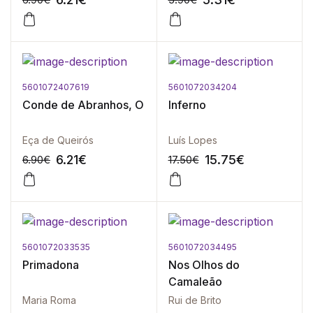
5601072407619
5601072034204
-10%
-10%
Conde de Abranhos, O
Inferno
Eça de Queirós
Luís Lopes
6.21
€
15.75
€
6.90
€
17.50
€
5601072033535
5601072034495
-10%
-10%
Primadona
Nos Olhos do
Camaleão
Maria Roma
Rui de Brito