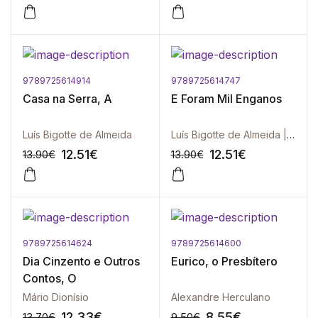
9789725614914
9789725614747
-10%
-10%
Casa na Serra, A
E Foram Mil Enganos
Luís Bigotte de Almeida
Luís Bigotte de Almeida | Joaquim J. F. Soares
12.51
€
12.51
€
13.90
€
13.90
€
9789725614624
9789725614600
-10%
-10%
Dia Cinzento e Outros
Eurico, o Presbítero
Contos, O
Mário Dionísio
Alexandre Herculano
12.33
€
8.55
€
13.70
€
9.50
€