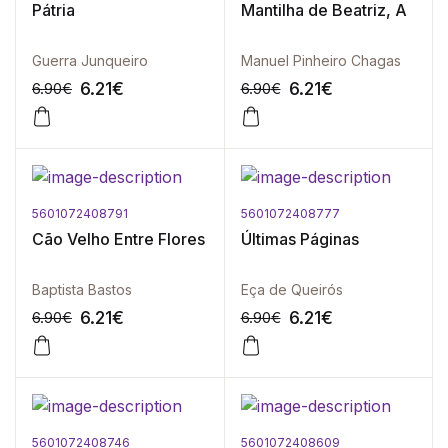
Pátria
Mantilha de Beatriz, A
Guerra Junqueiro
Manuel Pinheiro Chagas
6.21
€
6.21
€
6.90
€
6.90
€
5601072408791
5601072408777
-10%
-10%
Cão Velho Entre Flores
Últimas Páginas
Baptista Bastos
Eça de Queirós
6.21
€
6.21
€
6.90
€
6.90
€
5601072408746
5601072408609