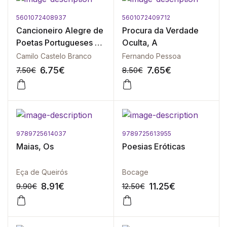
5601072408937
5601072409712
-10%
-10%
Cancioneiro Alegre de
Procura da Verdade
Poetas Portugueses e
Oculta, A
Brasileiros - Vol. I
Camilo Castelo Branco
Fernando Pessoa
6.75
€
7.65
€
7.50
€
8.50
€
9789725614037
9789725613955
-10%
-10%
Maias, Os
Poesias Eróticas
Eça de Queirós
Bocage
8.91
€
11.25
€
9.90
€
12.50
€