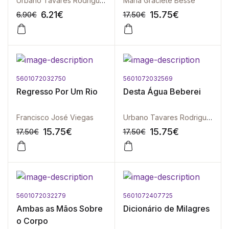
Urbano Tavares Rodrigues
Maria Graciete Besse
6.21
€
15.75
€
6.90
€
17.50
€
5601072032750
5601072032569
-10%
-10%
Regresso Por Um Rio
Desta Água Beberei
Francisco José Viegas
Urbano Tavares Rodrigues
15.75
€
15.75
€
17.50
€
17.50
€
5601072032279
5601072407725
-10%
-10%
Ambas as Mãos Sobre
Dicionário de Milagres
o Corpo