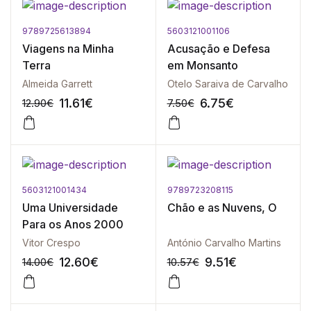
9789725613894
5603121001106
-10%
-10%
Viagens na Minha
Acusação e Defesa
Terra
em Monsanto
Almeida Garrett
Otelo Saraiva de Carvalho
11.61
€
6.75
€
12.90
€
7.50
€
5603121001434
9789723208115
-10%
-10%
Uma Universidade
Chão e as Nuvens, O
Para os Anos 2000
Vitor Crespo
António Carvalho Martins
12.60
€
9.51
€
14.00
€
10.57
€