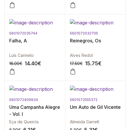
5601072035744
5601072032705
-10%
-10%
Falha, A
Reinegros, Os
Luís Carmelo
Alves Redol
14.40
€
15.75
€
16.00
€
17.50
€
5601072409934
5601072555372
-10%
-10%
Uma Campanha Alegre
Um Auto de Gil Vicente
- Vol. I
Eça de Queirós
Almeida Garrett
6.21
€
5.31
€
6.90
€
5.90
€