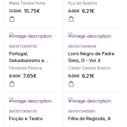
Maria Teresa Horta
Eça de Queirós
15.75
€
6.21
€
17.50
€
6.90
€
5601072409729
5601072408449
-10%
-10%
Portugal,
Livro Negro de Padre
Sebastianismo e
Dinis, O - Vol. II
Quinto Império
Fernando Pessoa
Camilo Castelo Branco
7.65
€
6.21
€
8.50
€
6.90
€
5601072409705
5601072405691
-10%
-10%
Ficção e Teatro
Filha do Regicida, A