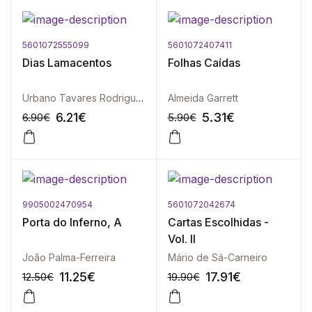
5601072555099
5601072407411
-10%
-10%
Dias Lamacentos
Folhas Caídas
Urbano Tavares Rodrigues
Almeida Garrett
6.21
€
5.31
€
6.90
€
5.90
€
9905002470954
5601072042674
-10%
-10%
Porta do Inferno, A
Cartas Escolhidas -
Vol. II
João Palma-Ferreira
Mário de Sá-Carneiro
11.25
€
17.91
€
12.50
€
19.90
€