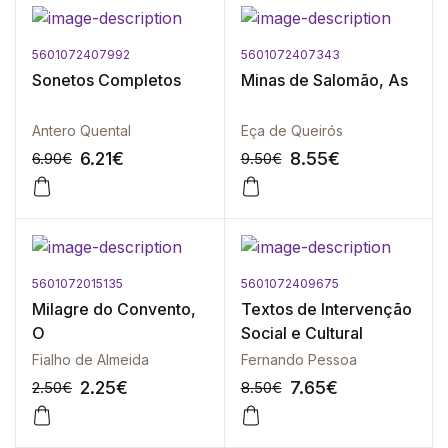
5601072407992
5601072407343
-10%
-10%
Sonetos Completos
Minas de Salomão, As
Antero Quental
Eça de Queirós
6.21
€
8.55
€
6.90
€
9.50
€
5601072015135
5601072409675
-10%
-10%
Milagre do Convento,
Textos de Intervenção
O
Social e Cultural
Fialho de Almeida
Fernando Pessoa
2.25
€
7.65
€
2.50
€
8.50
€