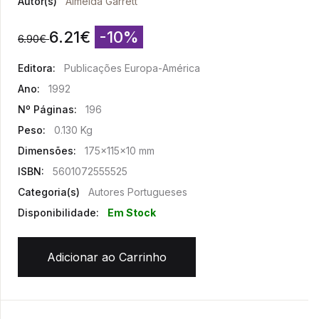
Autor(s)
Almeida Garrett
6.21
€
-10%
6.90
€
Editora:
Publicações Europa-América
Ano:
1992
Nº Páginas:
196
Peso:
0.130 Kg
Dimensões:
175x115x10 mm
ISBN:
5601072555525
Categoria(s)
Autores Portugueses
Disponibilidade:
Em Stock
Adicionar ao Carrinho