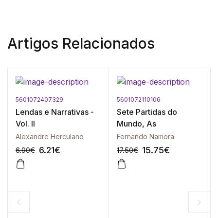
Artigos Relacionados
5601072407329
5601072110106
Lendas e Narrativas -
Sete Partidas do
Vol. II
Mundo, As
Alexandre Herculano
Fernando Namora
6.21
€
15.75
€
6.90
€
17.50
€
-10%
-10%