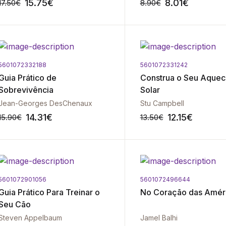
15.75
€
8.01
€
17.50
€
8.90
€
5601072332188
5601072331242
-10%
Guia Prático de
Construa o Seu Aque
Sobrevivência
Solar
Jean-Georges DesChenaux
Stu Campbell
14.31
€
12.15
€
15.90
€
13.50
€
5601072901056
5601072496644
-10%
Guia Prático Para Treinar o
No Coração das Amér
Seu Cão
Steven Appelbaum
Jamel Balhi