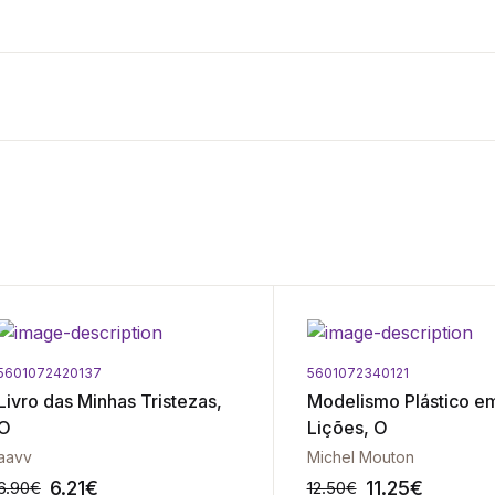
5601072420137
5601072340121
Livro das Minhas Tristezas,
Modelismo Plástico e
O
Lições, O
aavv
Michel Mouton
6.21
€
11.25
€
6.90
€
12.50
€