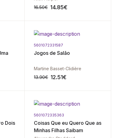
14.85
€
16.50
€
5601072331587
-10%
-10%
 Uma
Jogos de Salão
Martine Basset-Clidière
12.51
€
13.90
€
5601072335363
-10%
-10%
ro Dois
Coisas Que eu Quero Que as
Minhas Filhas Saibam