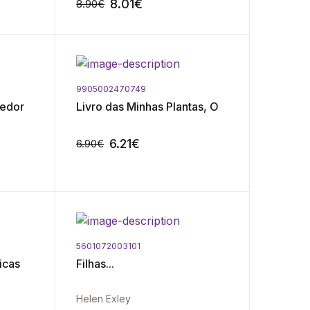
8.01
€
8.90
€
9905002470749
-10%
-10%
cedor
Livro das Minhas Plantas, O
6.21
€
6.90
€
5601072003101
-10%
-10%
icas
Filhas...
Helen Exley