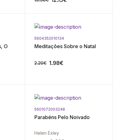
5604352010134
-10%
-10%
s, O
Meditações Sobre o Natal
1.98
€
2.20
€
5601072003248
-10%
-10%
Parabéns Pelo Noivado
Helen Exley