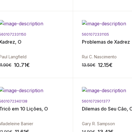
5601072331150
5601072331105
-10%
Xadrez, O
Problemas de Xadrez
Paul Langfield
Rui C. Nascimento
10.71
€
12.15
€
11.90
€
13.50
€
5601072340138
5601072901377
-10%
Tricô em 10 Lições, O
Dilemas do Seu Cão, 
Madeleine Banier
Gary R. Sampson
11.61
€
13.41
€
12.90
€
14.90
€