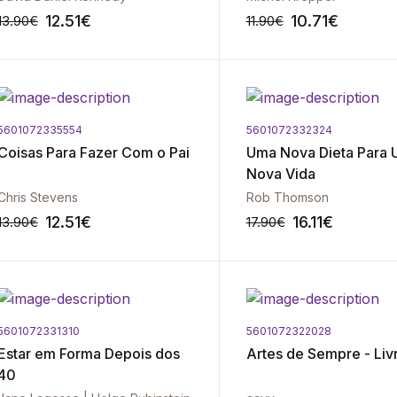
12.51
€
10.71
€
13.90
€
11.90
€
5601072335554
5601072332324
-10%
Coisas Para Fazer Com o Pai
Uma Nova Dieta Para
Nova Vida
Chris Stevens
Rob Thomson
12.51
€
16.11
€
13.90
€
17.90
€
5601072331310
5601072322028
-10%
Estar em Forma Depois dos
Artes de Sempre - Liv
40