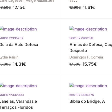
Jane Lagesse | Helge Rubinstein
aavv
12.15
€
11.61
€
13.50
€
12.90
€
5601072335202
5601072900158
-10%
Guia da Auto Defesa
Armas de Defesa, Caç
Desporto
Lydie Raisin
Domingos F. Correia
14.31
€
15.75
€
15.90
€
17.50
€
5601072332003
5601072330375
-10%
Janelas, Varandas e
Bíblia do Bridge, A
Terraços Floridos