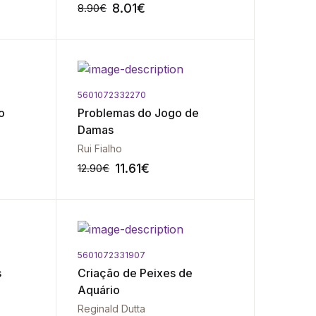
8.01
€
8.90
€
5601072332270
-10%
-10%
o
Problemas do Jogo de
Damas
Rui Fialho
11.61
€
12.90
€
5601072331907
-10%
-10%
s
Criação de Peixes de
Aquário
Reginald Dutta