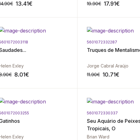
13.41
€
17.91
€
14.90
€
19.90
€
5601072003118
5601072332287
-10%
Saudades...
Truques de Mentalism
Helen Exley
Jorge Cabral Araújo
8.01
€
10.71
€
8.90
€
11.90
€
5601072003255
5601072330337
-10%
Gatinhos
Seu Aquário de Peixe
Tropicais, O
Helen Exley
Brian Ward