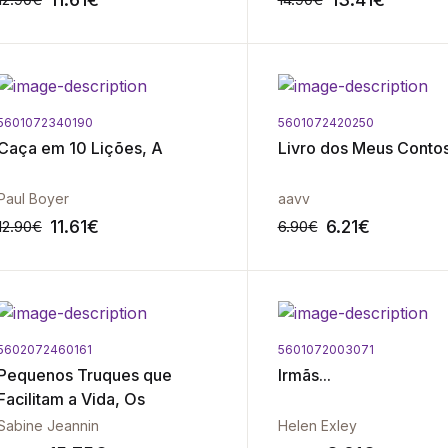
5601072340190
5601072420250
-10%
Caça em 10 Lições, A
Livro dos Meus Conto
Paul Boyer
aavv
11.61
€
6.21
€
12.90
€
6.90
€
5602072460161
5601072003071
-10%
Pequenos Truques que
Irmãs...
Facilitam a Vida, Os
Sabine Jeannin
Helen Exley