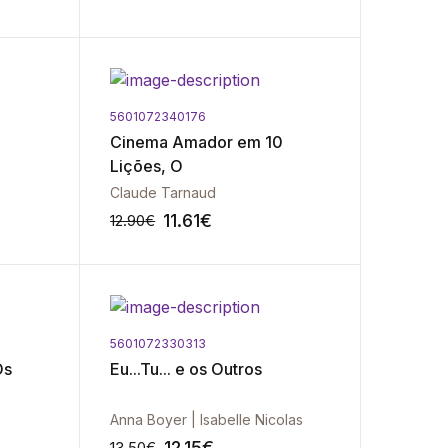
5601072340176
-10%
-10%
Cinema Amador em 10
Lições, O
Claude Tarnaud
11.61
€
12.90
€
5601072330313
-10%
-10%
Os
Eu...Tu... e os Outros
Anna Boyer | Isabelle Nicolas
12.15
€
13.50
€