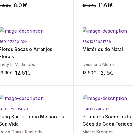
8.01
€
11.61
€
8.90
€
12.90
€
5601072331822
5601072331778
-10%
Flores Secas e Arranjos
Mistérios do Natal
Florais
Betty E. M. Jacobs
Desmond Morris
12.51
€
12.15
€
13.90
€
13.50
€
5601072335028
5601072902015
-10%
Feng Shui - Como Melhorar a
Primeiros Socorros Pa
Sua Vida
Cães de Caça Feridos
David Daniel Kennedy
Michel Krepper