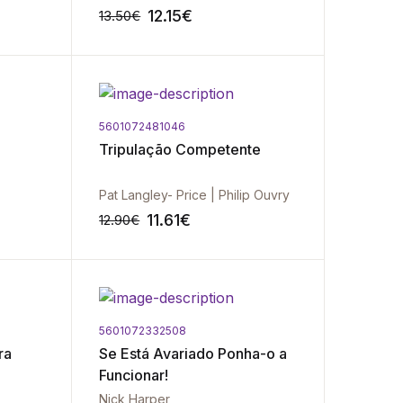
12.15
€
13.50
€
5601072481046
-10%
-10%
Tripulação Competente
Pat Langley- Price | Philip Ouvry
11.61
€
12.90
€
5601072332508
-10%
-10%
ra
Se Está Avariado Ponha-o a
Funcionar!
Nick Harper