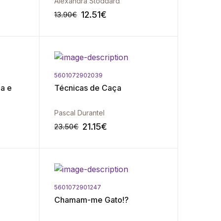
Alexandra Stoddard
12.51
€
13.90
€
5601072902039
-10%
-10%
a e
Técnicas de Caça
Pascal Durantel
21.15
€
23.50
€
5601072901247
-10%
-10%
Chamam-me Gato!?