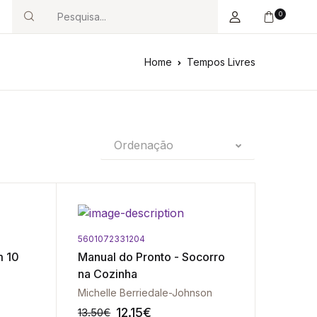
0
Search
Home
Tempos Livres
Ordenação
5601072331204
m 10
Manual do Pronto - Socorro
na Cozinha
Michelle Berriedale-Johnson
12.15
€
13.50
€