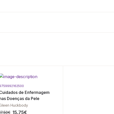
9759992162500
Cuidados de Enfermagem
nas Doenças da Pele
Eileen Huckbody
15.75
€
17.50
€