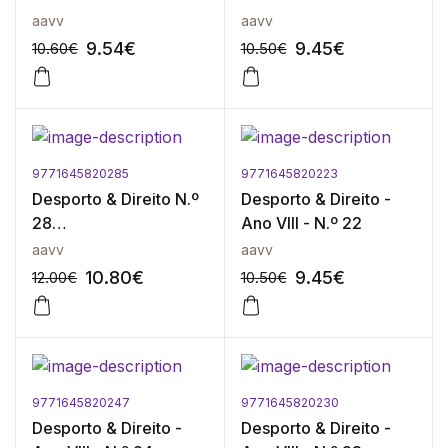
aavv
aavv
9.54
€
9.45
€
10.60
€
10.50
€
9771645820285
9771645820223
-10%
-10%
Desporto & Direito N.º
Desporto & Direito -
28
Ano VIII - N.º 22
(Setembro/Dezembro
aavv
aavv
2012) Ano Ix
10.80
€
9.45
€
12.00
€
10.50
€
9771645820247
9771645820230
-10%
-10%
Desporto & Direito -
Desporto & Direito -