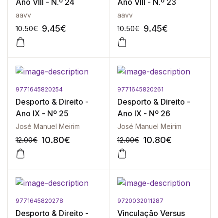
Ano VIII - N.º 24
Ano VIII - N.º 23
aavv
aavv
9.45
€
9.45
€
10.50
€
10.50
€
9771645820254
9771645820261
-10%
-10%
Desporto & Direito -
Desporto & Direito -
Ano IX - Nº 25
Ano IX - Nº 26
José Manuel Meirim
José Manuel Meirim
10.80
€
10.80
€
12.00
€
12.00
€
9771645820278
9720032011287
-10%
-10%
Desporto & Direito -
Vinculação Versus