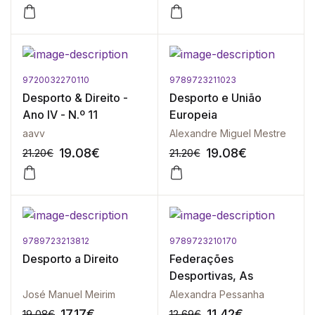
9720032270110
9789723211023
-10%
-10%
Desporto & Direito -
Desporto e União
Ano IV - N.º 11
Europeia
aavv
Alexandre Miguel Mestre
19.08
€
19.08
€
21.20
€
21.20
€
9789723213812
9789723210170
-10%
-10%
Desporto a Direito
Federações
Desportivas, As
José Manuel Meirim
Alexandra Pessanha
17.17
€
11.42
€
19.08
€
12.69
€