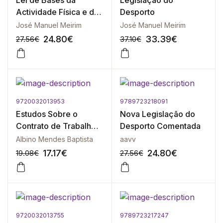
Lei de Bases da
Legislação do
Actividade Física e do
Desporto
Desporto
José Manuel Meirim
José Manuel Meirim
24.80
€
33.39
€
27.56
€
37.10
€
9720032013953
9789723218091
-10%
-10%
Estudos Sobre o
Nova Legislação do
Contrato de Trabalho
Desporto Comentada
Desportivo
Albino Mendes Baptista
aavv
17.17
€
24.80
€
19.08
€
27.56
€
9720032013755
9789723217247
-10%
-10%