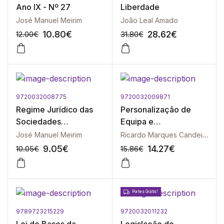
Ano IX - Nº 27
Liberdade
José Manuel Meirim
João Leal Amado
10.80
€
28.62
€
12.00
€
31.80
€
9720032008775
9720032009871
-10%
-10%
Regime Jurídico das
Personalização de
Sociedades
Equipa e
Desportivas Anotado
Transformação de
José Manuel Meirim
Ricardo Marques Candeias
Clube em Sociedade
9.05
€
14.27
€
10.05
€
15.86
€
Anónima Desportiva
Portes Grátis!
9789723215229
9720032011232
-10%
-10%