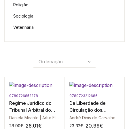
Religião
Sociologia
Veterinária
Ordenação
9789726852278
9789723212686
Regime Jurídico do
Da Liberdade de
Tribunal Arbitral do
Circulação dos
Desporto Anotado e
Desportistas na União
Daniela Mirante | Artur Flamínio da Silva
André Dinis de Carvalho
Comentado, O
Europeia
26.01
€
20.99
€
28.90
€
23.32
€