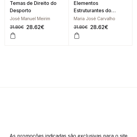
Temas de Direito do
Elementos
Desporto
Estruturantes do
Regime Jurídico do
José Manuel Meirim
Maria José Carvalho
Desporto Profissional
28.62
€
28.62
€
31.80
€
31.80
€
em Portugal
-10%
-10%
As promoções indicadas são exclusivas para o site