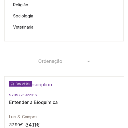
Religião
Sociologia
Veterinária
Ordenação
Portes Grátis!
9789725922316
Entender a Bioquímica
Luís S. Campos
34.11
€
37.90
€