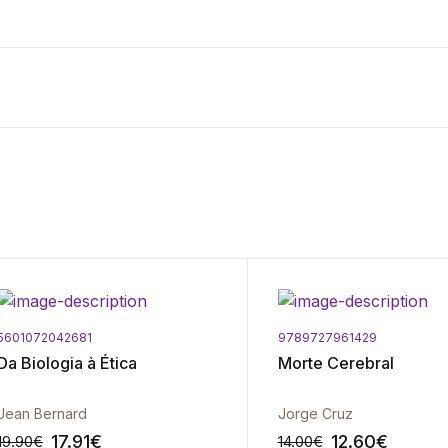
5601072042681
9789727961429
Da Biologia à Ética
Morte Cerebral
Jean Bernard
Jorge Cruz
17.91
€
12.60
€
19.90
€
14.00
€