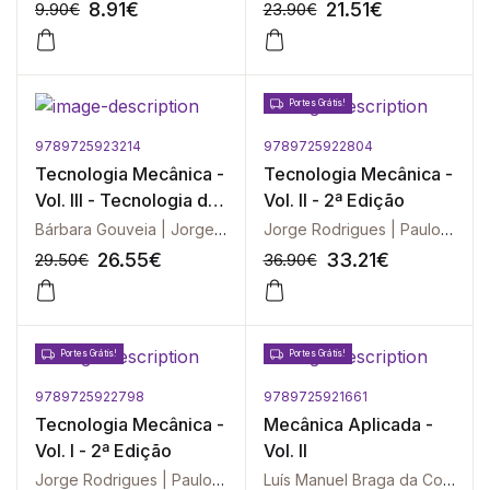
8.91
€
21.51
€
9.90
€
23.90
€
Portes Grátis!
9789725923214
9789725922804
-10%
-10%
Tecnologia Mecânica -
Tecnologia Mecânica -
Vol. III - Tecnologia da
Vol. II - 2ª Edição
Deformação Plástica -
Bárbara Gouveia | Jorge Rodrigues | Paulo Martins
Jorge Rodrigues | Paulo Martins
Exercícios Resolvidos
26.55
€
33.21
€
29.50
€
36.90
€
Portes Grátis!
Portes Grátis!
9789725922798
9789725921661
-10%
-10%
Tecnologia Mecânica -
Mecânica Aplicada -
Vol. I - 2ª Edição
Vol. II
Jorge Rodrigues | Paulo Martins
Luís Manuel Braga da Costa Campos