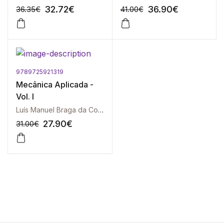
32.72
€
36.90
€
36.35
€
41.00
€
9789725921319
-10%
-10%
Mecânica Aplicada -
Vol. I
Luís Manuel Braga da Costa Campos
27.90
€
31.00
€
-10%