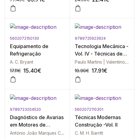
5602072150130
9789725923924
-10%
-10%
Equipamento de
Tecnologia Mecânica -
Refrigeração
Vol. IV - Técnicas de
Laboratório
A. C. Bryant
Paulo Martins | Valentino Cristino
15.40
€
17.91
€
17.11
€
19.90
€
9789723204520
5602072110301
-10%
-10%
Diagnóstico de Avarias
Técnicas Modernas
em Motores de
Construção -Vol. II
Indução Trifásicos
António João Marques Cardoso
C. M. H. Barritt