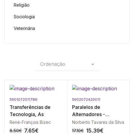
Religião
Sociologia
Veterinária
Ordenação
5601072011786
5602072420011
Transferências de
Paralelos de
Tecnologia, As
Alternadores -
Conceitos Básicos
René-François Bizec
Norberto Tavares da Silva
7.65
€
15.39
€
8.50
€
17.10
€