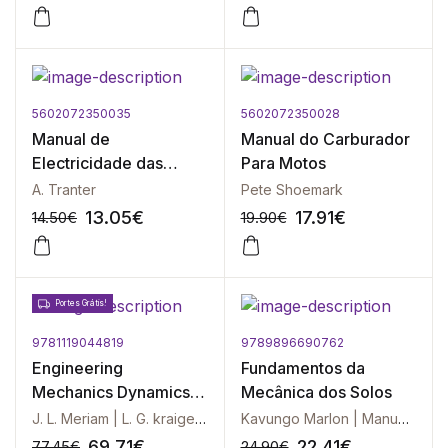
5602072350035
5602072350028
-10%
-10%
Manual de
Manual do Carburador
Electricidade das
Para Motos
Motos
A. Tranter
Pete Shoemark
13.05
€
17.91
€
14.50
€
19.90
€
Portes Grátis!
9781119044819
9789896690762
-10%
-10%
Engineering
Fundamentos da
Mechanics Dynamics
Mecânica dos Solos
SI Version
J. L. Meriam | L. G. kraige | J. N. Bolton
Kavungo Marlon | Manuel Leal Gomes | Amândio Teixeira Pinto
69.71
€
22.41
€
77.45
€
24.90
€