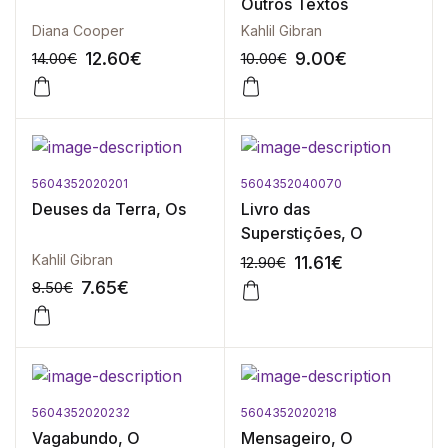
Outros Textos
Diana Cooper
Kahlil Gibran
12.60
€
9.00
€
14.00
€
10.00
€
5604352020201
5604352040070
-10%
-10%
Deuses da Terra, Os
Livro das
Superstições, O
Kahlil Gibran
11.61
€
12.90
€
7.65
€
8.50
€
5604352020232
5604352020218
-10%
-10%
Vagabundo, O
Mensageiro, O