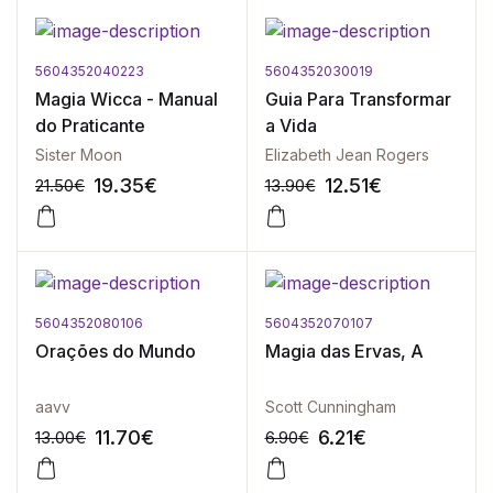
5604352040223
5604352030019
-10%
-10%
Magia Wicca - Manual
Guia Para Transformar
do Praticante
a Vida
Sister Moon
Elizabeth Jean Rogers
19.35
€
12.51
€
21.50
€
13.90
€
5604352080106
5604352070107
-10%
-10%
Orações do Mundo
Magia das Ervas, A
aavv
Scott Cunningham
11.70
€
6.21
€
13.00
€
6.90
€