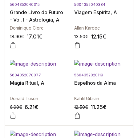
5604352040315
5604352040384
-10%
-10%
Grande Livro do Futuro
Viagem Espírita, A
- Vol. I - Astrologia, A
Dominique Clerc
Allan Kardec
17.01
€
12.15
€
18.90
€
13.50
€
5604352070077
5604352020119
-10%
-10%
Magia Ritual, A
Espelhos da Alma
Donald Tuson
Kahlil Gibran
6.21
€
11.25
€
6.90
€
12.50
€