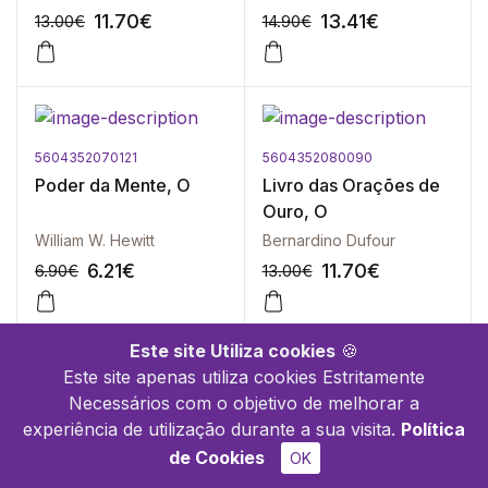
11.70
€
13.41
€
13.00
€
14.90
€
5604352070121
5604352080090
-10%
-10%
Poder da Mente, O
Livro das Orações de
Ouro, O
William W. Hewitt
Bernardino Dufour
6.21
€
11.70
€
6.90
€
13.00
€
Este site Utiliza cookies
🍪
Este site apenas utiliza cookies Estritamente
Necessários com o objetivo de melhorar a
5604352040179
5604352082018
-10%
-10%
experiência de utilização durante a sua visita.
Política
Aprenda a Adivinhar o
Profeta, O - Edição
de Cookies
OK
Futuro
Com Caixa