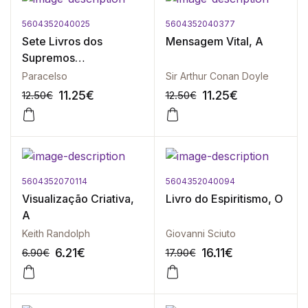
5604352040025
5604352040377
-10%
-10%
Sete Livros dos
Mensagem Vital, A
Supremos
Ensinamentos
Paracelso
Sir Arthur Conan Doyle
Mágicos, Os
11.25
€
11.25
€
12.50
€
12.50
€
5604352070114
5604352040094
-10%
-10%
Visualização Criativa,
Livro do Espiritismo, O
A
Keith Randolph
Giovanni Sciuto
6.21
€
16.11
€
6.90
€
17.90
€