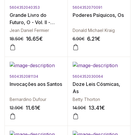
5604352040353
5604352070091
-10%
-10%
Grande Livro do
Poderes Psíquicos, Os
Futuro, O - Vol. II -
Numerologia, A
Jean Daniel Fermier
Donald Michael Kraig
16.65
€
6.21
€
18.50
€
6.90
€
5604352081134
5604352030064
-10%
-10%
Invocações aos Santos
Doze Leis Cósmicas,
As
Bernardino Dufour
Betty Thorton
11.61
€
13.41
€
12.90
€
14.90
€