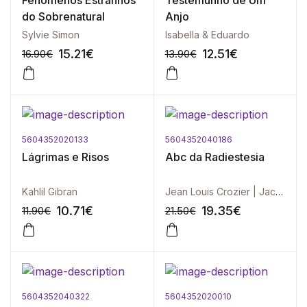
Fenómenos Estranhos
Testemunho de Um
do Sobrenatural
Anjo
Sylvie Simon
Isabella & Eduardo
15.21
€
12.51
€
16.90
€
13.90
€
5604352020133
5604352040186
-10%
-10%
Lágrimas e Risos
Abc da Radiestesia
Kahlil Gibran
Jean Louis Crozier | Jacques Mandorla
10.71
€
19.35
€
11.90
€
21.50
€
5604352040322
5604352020010
-10%
-10%