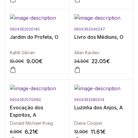
5604352020140
5604352040247
-10%
-10%
Jardim do Profeta, O
Livro dos Médiuns, O
Kahlil Gibran
Allan Kardec
9.00
€
22.05
€
10.00
€
24.50
€
5604352070060
5604352080014
-10%
-10%
Evocação dos
Luzinha dos Anjos, A
Espiritos, A
Donald Michael Kraig
Diana Cooper
6.21
€
11.61
€
6.90
€
12.90
€