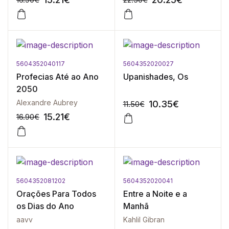
5604352040117
5604352020027
-10%
-10%
Profecias Até ao Ano
Upanishades, Os
2050
Alexandre Aubrey
10.35
€
11.50
€
15.21
€
16.90
€
5604352081202
5604352020041
-10%
-10%
Orações Para Todos
Entre a Noite e a
os Dias do Ano
Manhã
aavv
Kahlil Gibran