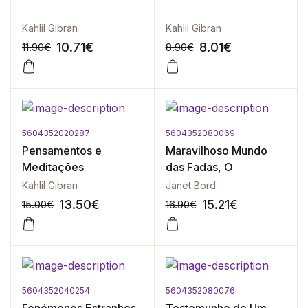
Kahlil Gibran
Kahlil Gibran
10.71
€
8.01
€
11.90
€
8.90
€
5604352020287
5604352080069
-10%
-10%
Pensamentos e
Maravilhoso Mundo
Meditações
das Fadas, O
Kahlil Gibran
Janet Bord
13.50
€
15.21
€
15.00
€
16.90
€
5604352040254
5604352080076
-10%
-10%