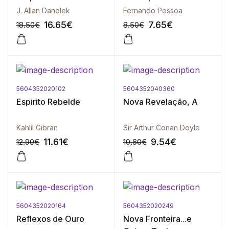
J. Allan Danelek
Fernando Pessoa
16.65
€
7.65
€
18.50
€
8.50
€
5604352020102
5604352040360
-10%
-10%
Espirito Rebelde
Nova Revelação, A
Kahlil Gibran
Sir Arthur Conan Doyle
11.61
€
9.54
€
12.90
€
10.60
€
5604352020164
5604352020249
-10%
-10%
Reflexos de Ouro
Nova Fronteira...e