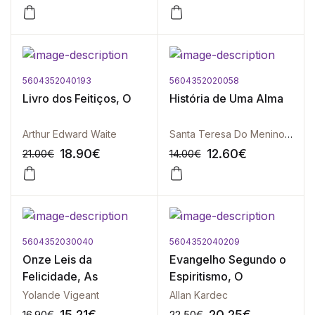
5604352040193
5604352020058
-10%
-10%
Livro dos Feitiços, O
História de Uma Alma
Arthur Edward Waite
Santa Teresa Do Menino Jesus
18.90
€
12.60
€
21.00
€
14.00
€
5604352030040
5604352040209
-10%
-10%
Onze Leis da
Evangelho Segundo o
Felicidade, As
Espiritismo, O
Yolande Vigeant
Allan Kardec
15.21
€
20.25
€
16.90
€
22.50
€