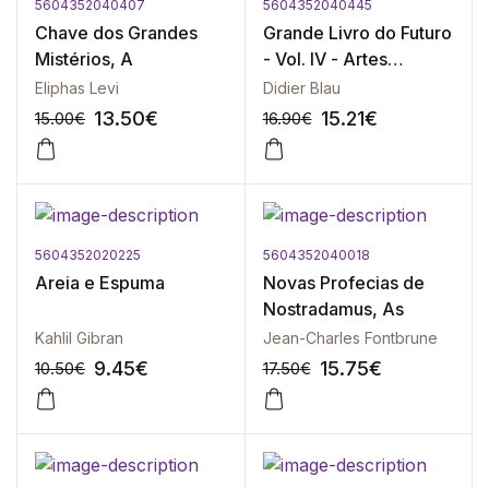
5604352040407
5604352040445
-10%
-10%
Chave dos Grandes
Grande Livro do Futuro
Mistérios, A
- Vol. IV - Artes
Divinatórias do Mundo
Eliphas Levi
Didier Blau
Inteiro
13.50
€
15.21
€
15.00
€
16.90
€
5604352020225
5604352040018
-10%
-10%
Areia e Espuma
Novas Profecias de
Nostradamus, As
Kahlil Gibran
Jean-Charles Fontbrune
9.45
€
15.75
€
10.50
€
17.50
€