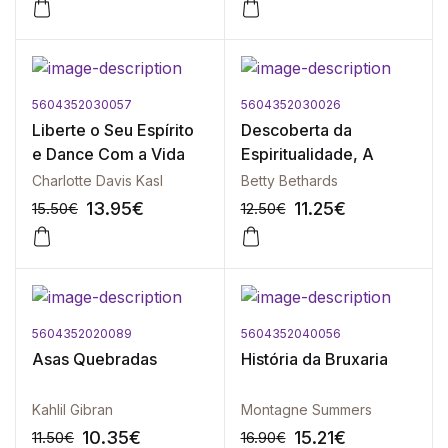
5604352030057
5604352030026
-10%
-10%
Liberte o Seu Espírito
Descoberta da
e Dance Com a Vida
Espiritualidade, A
Charlotte Davis Kasl
Betty Bethards
13.95
€
11.25
€
15.50
€
12.50
€
5604352020089
5604352040056
-10%
-10%
Asas Quebradas
História da Bruxaria
Kahlil Gibran
Montagne Summers
10.35
€
15.21
€
11.50
€
16.90
€