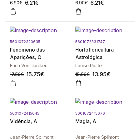
6.21
€
6.21
€
6.90
€
6.90
€
5601072320635
5601072331747
-10%
-10%
Fenómeno das
Hortofloricultura
Aparições, O
Astrológica
Erich Von Daniken
Louise Riotte
15.75
€
13.95
€
17.50
€
15.50
€
5601072415645
5601072415676
-10%
-10%
Vidência, A
Magia, A
Jean-Pierre Spilmont
Jean-Pierre Spilmont