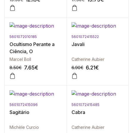
5601072010185
5601072415522
-10%
-10%
Ocultismo Perante a
Javali
Ciência, O
Marcel Boll
Catherine Aubier
7.65
€
6.21
€
8.50
€
6.90
€
5601072415096
5601072415485
-10%
-10%
Sagitário
Cabra
Michèle Curcio
Catherine Aubier