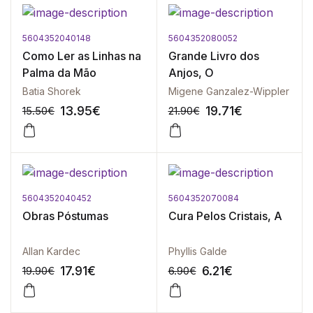
5604352040148
5604352080052
-10%
-10%
Como Ler as Linhas na
Grande Livro dos
Palma da Mão
Anjos, O
Batia Shorek
Migene Ganzalez-Wippler
13.95
€
19.71
€
15.50
€
21.90
€
5604352040452
5604352070084
-10%
-10%
Obras Póstumas
Cura Pelos Cristais, A
Allan Kardec
Phyllis Galde
17.91
€
6.21
€
19.90
€
6.90
€