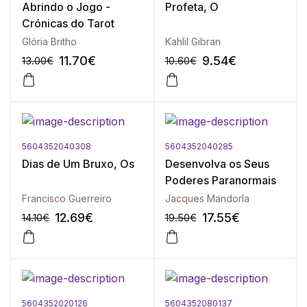
Abrindo o Jogo -
Profeta, O
Crónicas do Tarot
Glória Britho
Kahlil Gibran
11.70
€
9.54
€
13.00
€
10.60
€
5604352040308
5604352040285
-10%
-10%
Dias de Um Bruxo, Os
Desenvolva os Seus
Poderes Paranormais
Francisco Guerreiro
Jacques Mandorla
12.69
€
17.55
€
14.10
€
19.50
€
5604352020126
5604352080137