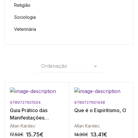
Religião
Sociologia
Veterinária
Ordenação
9789727601004
9789727601448
Guia Prático das
Que é o Espiritismo, O
Manifestações
Espíritas
Allan Kardec
Allan Kardec
15.75
€
13.41
€
17.50
€
14.90
€