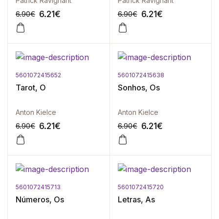
Patrick Ravignant
Patrick Ravignant
6.21
€
6.21
€
6.90
€
6.90
€
5601072415652
5601072415638
-10%
-10%
Tarot, O
Sonhos, Os
Anton Kielce
Anton Kielce
6.21
€
6.21
€
6.90
€
6.90
€
5601072415713
5601072415720
-10%
-10%
Números, Os
Letras, As