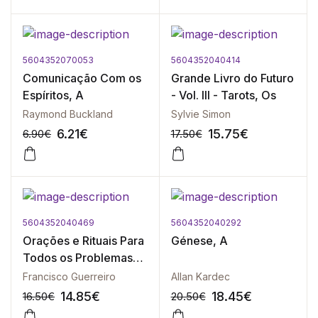
5604352070053
5604352040414
-10%
-10%
Comunicação Com os
Grande Livro do Futuro
Espíritos, A
- Vol. III - Tarots, Os
Raymond Buckland
Sylvie Simon
6.21
€
15.75
€
6.90
€
17.50
€
5604352040469
5604352040292
-10%
-10%
Orações e Rituais Para
Génese, A
Todos os Problemas
Vol. II
Francisco Guerreiro
Allan Kardec
14.85
€
18.45
€
16.50
€
20.50
€