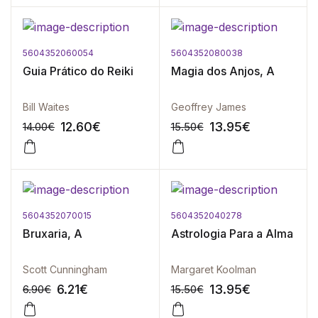
5604352060054
5604352080038
-10%
-10%
Guia Prático do Reiki
Magia dos Anjos, A
Bill Waites
Geoffrey James
12.60
€
13.95
€
14.00
€
15.50
€
5604352070015
5604352040278
-10%
-10%
Bruxaria, A
Astrologia Para a Alma
Scott Cunningham
Margaret Koolman
6.21
€
13.95
€
6.90
€
15.50
€