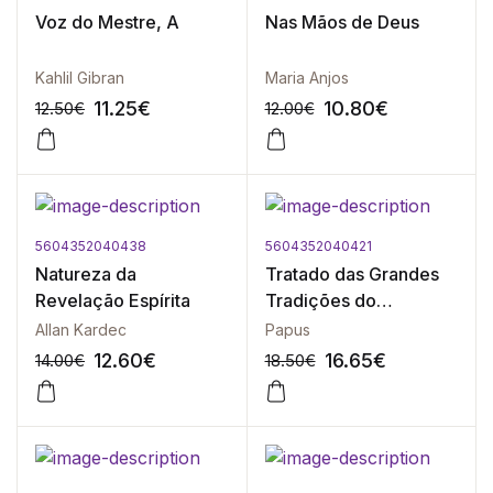
-10%
-10%
Voz do Mestre, A
Nas Mãos de Deus
Kahlil Gibran
Maria Anjos
11.25
€
10.80
€
12.50
€
12.00
€
5604352040438
5604352040421
-10%
-10%
Natureza da
Tratado das Grandes
Revelação Espírita
Tradições do
Ocultismo
Allan Kardec
Papus
12.60
€
16.65
€
14.00
€
18.50
€