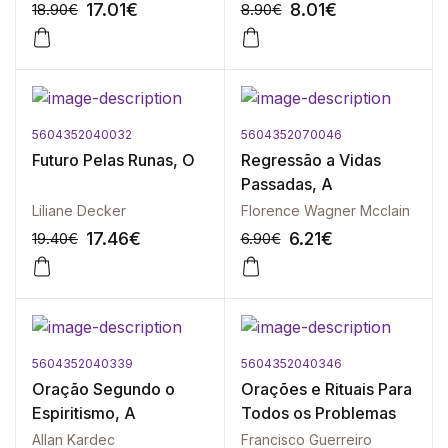
17.01
€
8.01
€
18.90
€
8.90
€
5604352040032
5604352070046
-10%
-10%
Futuro Pelas Runas, O
Regressão a Vidas
Passadas, A
Liliane Decker
Florence Wagner Mcclain
17.46
€
6.21
€
19.40
€
6.90
€
5604352040339
5604352040346
-10%
-10%
Oração Segundo o
Orações e Rituais Para
Espiritismo, A
Todos os Problemas
Allan Kardec
Francisco Guerreiro