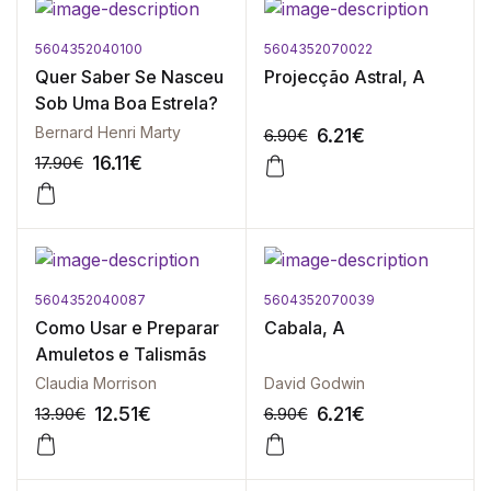
5604352040100
5604352070022
-10%
-10%
Quer Saber Se Nasceu
Projecção Astral, A
Sob Uma Boa Estrela?
Bernard Henri Marty
6.21
€
6.90
€
16.11
€
17.90
€
5604352040087
5604352070039
-10%
-10%
Como Usar e Preparar
Cabala, A
Amuletos e Talismãs
Claudia Morrison
David Godwin
12.51
€
6.21
€
13.90
€
6.90
€