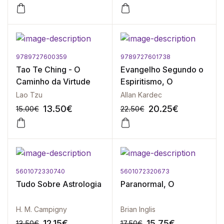
9789727600359
9789727601738
-10%
-10%
Tao Te Ching - O
Evangelho Segundo o
Caminho da Virtude
Espiritismo, O
Lao Tzu
Allan Kardec
13.50
€
20.25
€
15.00
€
22.50
€
5601072330740
5601072320673
-10%
-10%
Tudo Sobre Astrologia
Paranormal, O
H. M. Campigny
Brian Inglis
12.15
€
15.75
€
13.50
€
17.50
€