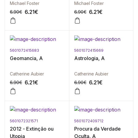
Michael Foster
Michael Foster
6.21
€
6.21
€
6.90
€
6.90
€
5601072415683
5601072415669
-10%
-10%
Geomancia, A
Astrologia, A
Catherine Aubier
Catherine Aubier
6.21
€
6.21
€
6.90
€
6.90
€
5601072321571
5601072409712
-10%
-10%
2012 - Extinção ou
Procura da Verdade
Utopia
Oculta, A