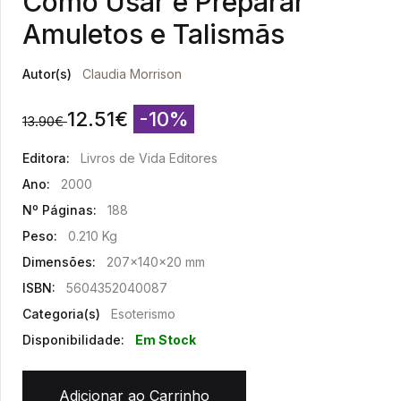
Como Usar e Preparar
Amuletos e Talismãs
Autor(s)
Claudia Morrison
12.51
€
-10%
13.90
€
Editora:
Livros de Vida Editores
Ano:
2000
Nº Páginas:
188
Peso:
0.210 Kg
Dimensões:
207x140x20 mm
ISBN:
5604352040087
Categoria(s)
Esoterismo
Disponibilidade:
Em Stock
Adicionar ao Carrinho