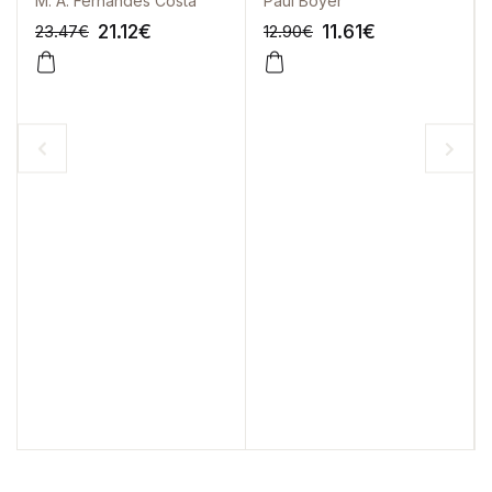
M. A. Fernandes Costa
Paul Boyer
21.12
€
11.61
€
23.47
€
12.90
€
-10%
-10%