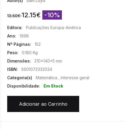
Autor(s)
Sam Loyd
12.15
€
-10%
13.50
€
Editora:
Publicações Europa-América
Ano:
1998
Nº Páginas:
152
Peso:
0.180 Kg
Dimensões:
210x140x5 mm
ISBN:
5601072332034
Categoria(s)
Matemática , Interesse geral
Disponibilidade:
Em Stock
Adicionar ao Carrinho