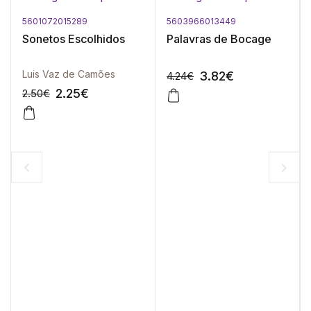
5601072015289
5603966013449
Sonetos Escolhidos
Palavras de Bocage
Luis Vaz de Camões
3.82
€
4.24
€
2.25
€
2.50
€
-10%
-10%