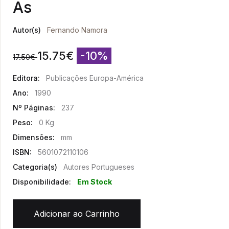
As
Autor(s)
Fernando Namora
15.75
€
-10%
17.50
€
Editora:
Publicações Europa-América
Ano:
1990
Nº Páginas:
237
Peso:
0 Kg
Dimensões:
mm
ISBN:
5601072110106
Categoria(s)
Autores Portugueses
Disponibilidade:
Em Stock
Adicionar ao Carrinho