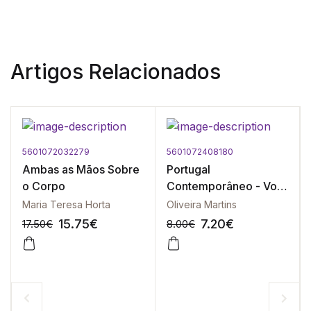
Artigos Relacionados
5601072032279
5601072408180
Ambas as Mãos Sobre
Portugal
o Corpo
Contemporâneo - Vol.
II
Maria Teresa Horta
Oliveira Martins
15.75
€
7.20
€
17.50
€
8.00
€