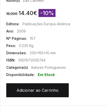
Autor(s)
Luís Carmelo
14.40
€
-10%
16.00
€
Editora:
Publicações Europa-América
Ano:
2009
Nº Páginas:
157
Peso:
0.230 Kg
Dimensões:
230x155x10 mm
ISBN:
5601072035744
Categoria(s)
Autores Portugueses
Disponibilidade:
Em Stock
Adicionar ao Carrinho