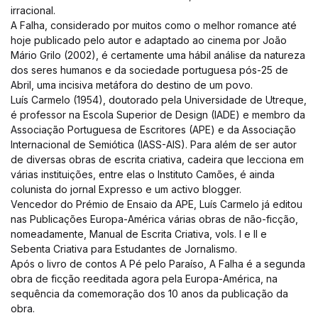
irracional.
A Falha, considerado por muitos como o melhor romance até
hoje publicado pelo autor e adaptado ao cinema por João
Mário Grilo (2002), é certamente uma hábil análise da natureza
dos seres humanos e da sociedade portuguesa pós-25 de
Abril, uma incisiva metáfora do destino de um povo.
Luís Carmelo (1954), doutorado pela Universidade de Utreque,
é professor na Escola Superior de Design (IADE) e membro da
Associação Portuguesa de Escritores (APE) e da Associação
Internacional de Semiótica (IASS-AIS). Para além de ser autor
de diversas obras de escrita criativa, cadeira que lecciona em
várias instituições, entre elas o Instituto Camões, é ainda
colunista do jornal Expresso e um activo blogger.
Vencedor do Prémio de Ensaio da APE, Luís Carmelo já editou
nas Publicações Europa-América várias obras de não-ficção,
nomeadamente, Manual de Escrita Criativa, vols. I e II e
Sebenta Criativa para Estudantes de Jornalismo.
Após o livro de contos A Pé pelo Paraíso, A Falha é a segunda
obra de ficção reeditada agora pela Europa-América, na
sequência da comemoração dos 10 anos da publicação da
obra.