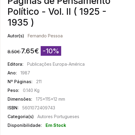
Páginas de Pensamento
Político - Vol. II ( 1925 -
1935 )
Autor(s)
Fernando Pessoa
7.65
€
-10%
8.50
€
Editora:
Publicações Europa-América
Ano:
1987
Nº Páginas:
211
Peso:
0.140 Kg
Dimensões:
175x115x12 mm
ISBN:
5601072409743
Categoria(s)
Autores Portugueses
Disponibilidade:
Em Stock