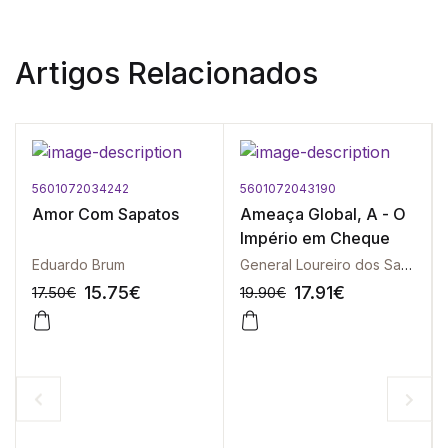
Artigos Relacionados
5601072034242
5601072043190
Amor Com Sapatos
Ameaça Global, A - O
Império em Cheque
Eduardo Brum
General Loureiro dos Santos
15.75
€
17.91
€
17.50
€
19.90
€
-10%
-10%