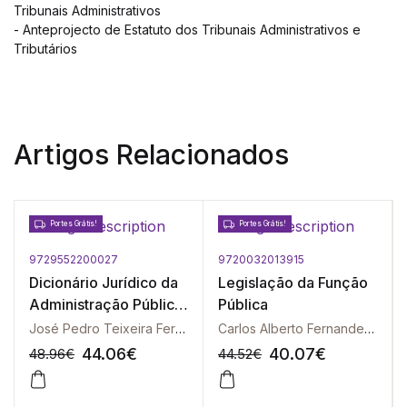
Tribunais Administrativos
- Anteprojecto de Estatuto dos Tribunais Administrativos e
Tributários
Artigos Relacionados
Portes Grátis!
Portes Grátis!
9729552200027
9720032013915
Dicionário Jurídico da
Legislação da Função
Administração Pública
Pública
- 2º Suplemento
José Pedro Teixeira Fernandes
Carlos Alberto Fernandes Cadilha
44.06
€
40.07
€
48.96
€
44.52
€