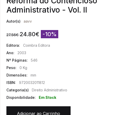
Reforma do Contencioso
Administrativo - Vol. II
Autor(s)
aavv
24.80
€
-10%
27.56
€
Editora:
Coimbra Editora
Ano:
2003
Nº Páginas:
546
Peso:
0 Kg
Dimensões:
mm
ISBN:
9720032011812
Categoria(s)
Direito Administrativo
Disponibilidade:
Em Stock
Adicionar ao Carrinho