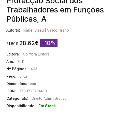
Protecção Social dos
Trabalhadores em Funções
Públicas, A
Autor(s)
Isabel Viseu
|
Vasco Hilário
28.62
€
-10%
31.80
€
Editora:
Coimbra Editora
Ano:
2011
Nº Páginas:
463
Peso:
0 Kg
Dimensões:
mm
ISBN:
9789723219449
Categoria(s)
Direito Administrativo
Disponibilidade:
Em Stock