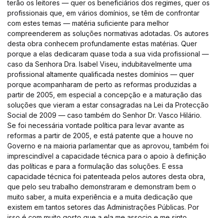
terão os leitores — quer os beneficiários dos regimes, quer os
profissionais que, em vários domínios, se têm de confrontar
com estes temas — matéria suficiente para melhor
compreenderem as soluções normativas adotadas. Os autores
desta obra conhecem profundamente estas matérias. Quer
porque a elas dedicaram quase toda a sua vida profissional —
caso da Senhora Dra. Isabel Viseu, indubitavelmente uma
profissional altamente qualificada nestes domínios — quer
porque acompanharam de perto as reformas produzidas a
partir de 2005, em especial a concepção e a maturação das
soluções que vieram a estar consagradas na Lei da Protecção
Social de 2009 — caso também do Senhor Dr. Vasco Hilário.
Se foi necessária vontade política para levar avante as
reformas a partir de 2005, e está patente que a houve no
Governo e na maioria parlamentar que as aprovou, também foi
imprescindível a capacidade técnica para o apoio à definição
das políticas e para a formulação das soluções. E essa
capacidade técnica foi patenteada pelos autores desta obra,
que pelo seu trabalho demonstraram e demonstram bem o
muito saber, a muita experiência e a muita dedicação que
existem em tantos setores das Administrações Públicas. Por
isso é com muito gosto que a ela me associo e me sinto