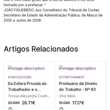
honrado por a prefaciar. “
JOÃO FIGUEIREDO Juiz Conselheiro do Tribunal de Contas
Secretário de Estado da Administração Pública, de Março de
2005 a Junho de 2008
Artigos Relacionados
9789723212280
9770873489837
Da Esfera Privada do
Prontuário de Direito
Trabalhador e o
do Trabalho - Nº 83
Controlo do
Teresa Alexandra Coelho Moreira
Vítor Melo
Empregador
26.71
€
17.17
€
29.68
€
19.08
€