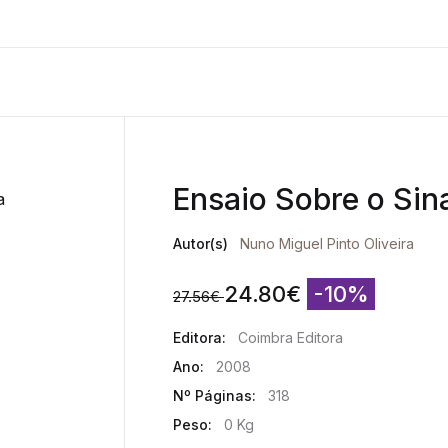
Ensaio Sobre o Sin
Autor(s)
Nuno Miguel Pinto Oliveira
24.80
€
-10%
27.56
€
Editora:
Coimbra Editora
Ano:
2008
Nº Páginas:
318
Peso:
0 Kg