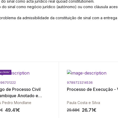
o do sinal como acta jurídico real quoad constitutionem.
ão do sinal como negócio jurídico (autónomo) ou como cláusula ace
 problema da admissibilidade da constituição de sinal com a entrega
es Grátis!
96701222
9789723214536
go de Processo Civil
Processo de Execução - V
mbique Anotado e
ntado 3ª Edição
s Pedro Mondlane
Paula Costa e Silva
49.41
€
26.71
€
0
€
29.68
€