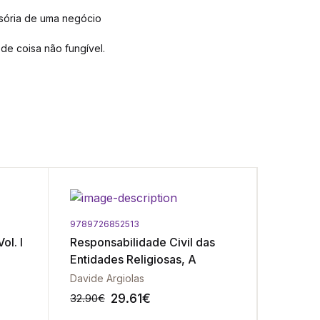
ssória de uma negócio
 de coisa não fungível.
Portes Gr
9789726852513
9789726
ol. I
Responsabilidade Civil das
Acident
Entidades Religiosas, A
Respons
Davide Argiolas
Américo 
29.61
€
32.90
€
39.50
€