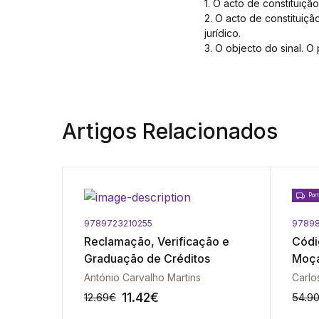
1. O acto de constituiçã
2. O acto de constituiç
jurídico.
3. O objecto do sinal. O
Artigos Relacionados
Port
9789723210255
97898
Reclamação, Verificação e
Códi
Graduação de Créditos
Moça
Come
António Carvalho Martins
Carlo
11.42
€
12.69
€
54.9