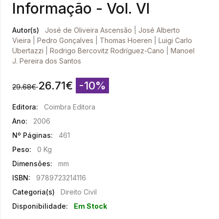
Informação - Vol. VI
Autor(s)
José de Oliveira Ascensão
|
José Alberto
Vieira
|
Pedro Gonçalves
|
Thomas Hoeren
|
Luigi Carlo
Ubertazzi
|
Rodrigo Bercovitz Rodríguez-Cano
|
Manoel
J. Pereira dos Santos
26.71
€
-10%
29.68
€
Editora:
Coimbra Editora
Ano:
2006
Nº Páginas:
461
Peso:
0 Kg
Dimensões:
mm
ISBN:
9789723214116
Categoria(s)
Direito Civil
Disponibilidade:
Em Stock