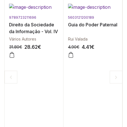
9789723211696
5603121200189
Direito da Sociedade
Guia do Poder Paternal
da Informação - Vol. IV
Vários Autores
Rui Valada
28.62
€
4.41
€
31.80
€
4.90
€
-10%
-10%