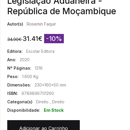
Legislação Aduaneira -
República de Moçambique
Autor(s)
Rosemin Faquir
31.41
€
-10%
34.90
€
Editora:
Escolar Editora
Ano:
2020
Nº Páginas:
1216
Peso:
1.600 Kg
Dimensões:
230x160x50 mm
ISBN:
9789896701260
Categoria(s)
Direito , Direito
Disponibilidade:
Em Stock
Adicionar ao Carrinho