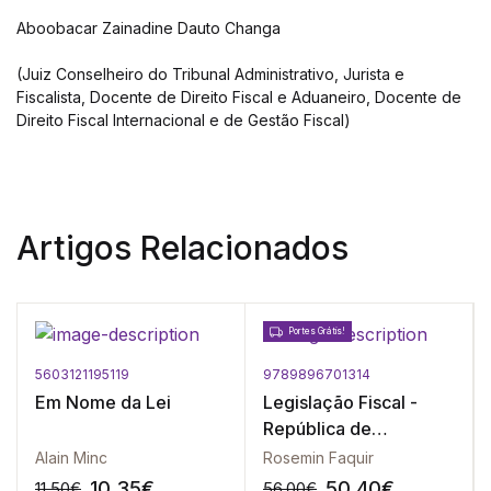
Aboobacar Zainadine Dauto Changa
(Juiz Conselheiro do Tribunal Administrativo, Jurista e
Fiscalista, Docente de Direito Fiscal e Aduaneiro, Docente de
Direito Fiscal Internacional e de Gestão Fiscal)
Artigos Relacionados
Portes Grátis!
5603121195119
9789896701314
Em Nome da Lei
Legislação Fiscal -
República de
Moçambique - 2ª
Alain Minc
Rosemin Faquir
Edição
10.35
€
50.40
€
11.50
€
56.00
€