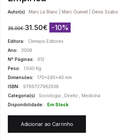
Autor(s)
Marc Le Blanc
|
Marc Ouimet
|
Denis Szabo
31.50
€
-10%
35.00
€
Editora:
Climepsi Editores
Ano:
2008
Nº Páginas:
612
Peso:
1.040 Kg
Dimensões:
170x240x40 mm
ISBN:
9789727962938
Categoria(s)
Sociologia , Direito , Medicina
Disponibilidade:
Em Stock
Adicionar ao Carrinho