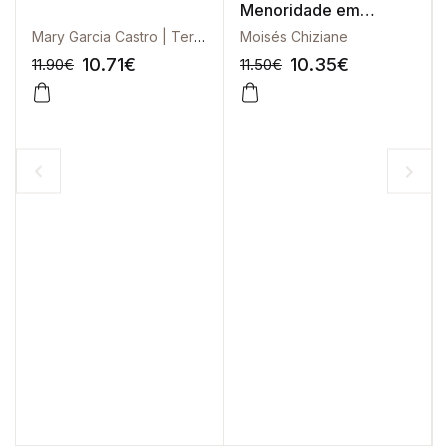
Menoridade em
Moçambique
Mary Garcia Castro | Teresa Manjate | Amélia Cecília Domingas Carlos Cazalma
Moisés Chiziane
10.71
€
10.35
€
11.90
€
11.50
€
-10%
-10%