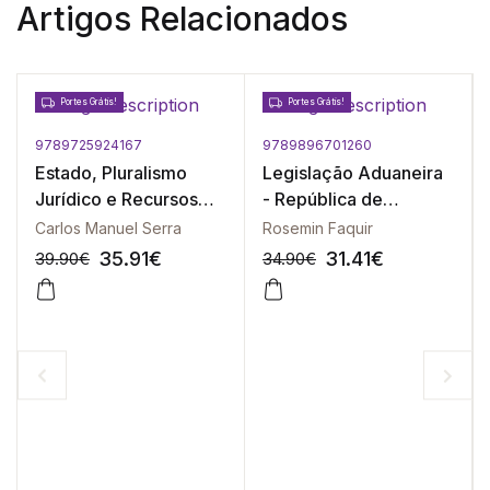
Artigos Relacionados
Portes Grátis!
Portes Grátis!
9789725924167
9789896701260
Estado, Pluralismo
Legislação Aduaneira
Jurídico e Recursos
- República de
Naturais
Moçambique
Carlos Manuel Serra
Rosemin Faquir
35.91
€
31.41
€
39.90
€
34.90
€
-10%
-10%