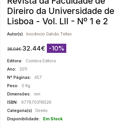
Revista da Faculdade de
Direiro da Universidade de
Lisboa - Vol. LII - Nº 1 e 2
Autor(s)
Inocêncio Galvão Telles
32.44
€
-10%
36.04
€
Editora:
Coimbra Editora
Ano:
2011
Nº Páginas:
457
Peso:
0 Kg
Dimensões:
mm
ISBN:
9778703116526
Categoria(s)
Direito
Disponibilidade:
Em Stock