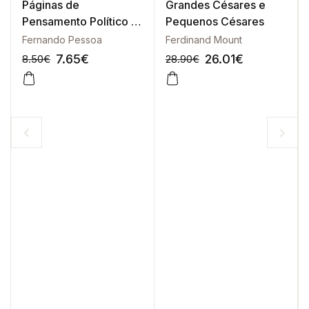
Páginas de
Grandes Césares e
Pensamento Político -
Pequenos Césares
Vol. I ( 1910-1919 )
Fernando Pessoa
Ferdinand Mount
7.65
€
26.01
€
8.50
€
28.90
€
-10%
-10%