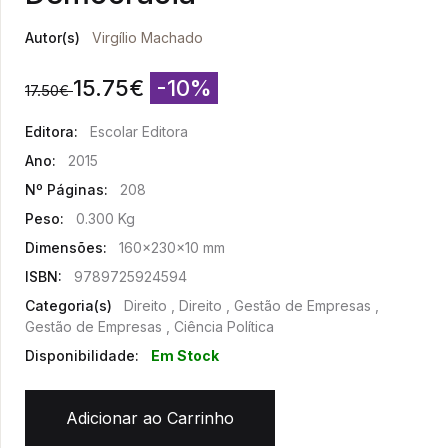
Autor(s)
Virgílio Machado
15.75
€
-10%
17.50
€
Editora:
Escolar Editora
Ano:
2015
Nº Páginas:
208
Peso:
0.300 Kg
Dimensões:
160x230x10 mm
ISBN:
9789725924594
Categoria(s)
Direito , Direito , Gestão de Empresas ,
Gestão de Empresas , Ciência Política
Disponibilidade:
Em Stock
Adicionar ao Carrinho