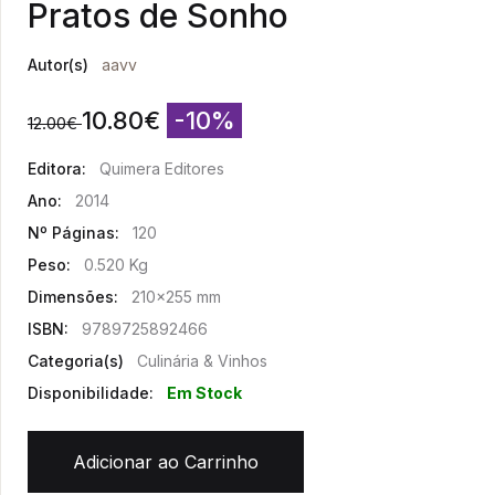
Pratos de Sonho
Autor(s)
aavv
10.80
€
-10%
12.00
€
Editora:
Quimera Editores
Ano:
2014
Nº Páginas:
120
Peso:
0.520 Kg
Dimensões:
210x255 mm
ISBN:
9789725892466
Categoria(s)
Culinária & Vinhos
Disponibilidade:
Em Stock
Adicionar ao Carrinho