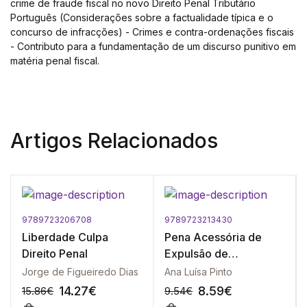
crime de fraude fiscal no novo Direito Penal Tributário
Português (Considerações sobre a factualidade típica e o
concurso de infracções) - Crimes e contra-ordenações fiscais
- Contributo para a fundamentação de um discurso punitivo em
matéria penal fiscal.
Artigos Relacionados
9789723206708
9789723213430
Liberdade Culpa
Pena Acessória de
Direito Penal
Expulsão de
Estrangeiros do
Jorge de Figueiredo Dias
Ana Luísa Pinto
Território Nacional, A
14.27
€
8.59
€
15.86
€
9.54
€