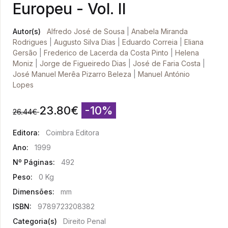
Europeu - Vol. II
Autor(s)
Alfredo José de Sousa
|
Anabela Miranda
Rodrigues
|
Augusto Silva Dias
|
Eduardo Correia
|
Eliana
Gersão
|
Frederico de Lacerda da Costa Pinto
|
Helena
Moniz
|
Jorge de Figueiredo Dias
|
José de Faria Costa
|
José Manuel Merêa Pizarro Beleza
|
Manuel António
Lopes
23.80
€
-10%
26.44
€
Editora:
Coimbra Editora
Ano:
1999
Nº Páginas:
492
Peso:
0 Kg
Dimensões:
mm
ISBN:
9789723208382
Categoria(s)
Direito Penal