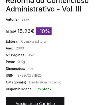
Reforma do Contencioso
Administrativo - Vol. III
Autor(s)
aavv
15.26
€
-10%
16.96
€
Editora:
Coimbra Editora
Ano:
2003
Nº Páginas:
352
Peso:
0 Kg
Dimensões:
mm
ISBN:
9789723211825
Categoria(s)
Direito Administrativo
Disponibilidade:
Em Stock
Adicionar ao Carrinho