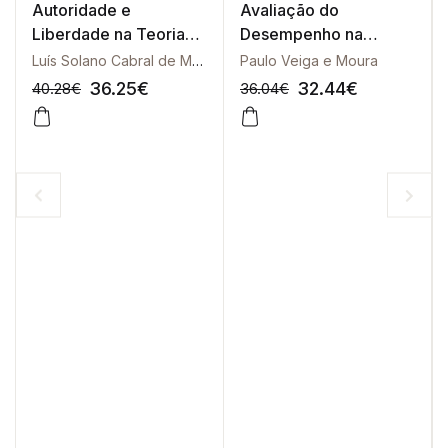
Autoridade e
Avaliação do
Liberdade na Teoria
Desempenho na
do Acto Administrativo
Administração Pública,
Luís Solano Cabral de Moncada
Paulo Veiga e Moura
A
36.25
€
32.44
€
40.28
€
36.04
€
-10%
-10%