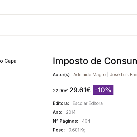
Imposto de Consum
Autor(s)
Adelaide Magro
|
José Luís Fa
29.61
€
-10%
32.90
€
Editora:
Escolar Editora
Ano:
2014
Nº Páginas:
404
Peso:
0.601 Kg