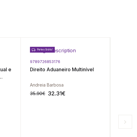
Portes Grátis!
9789726853176
9781540
ual e
Direito Aduaneiro Multinível
Contab
Andreia Barbosa
Jane Aub
32.31
€
35.90
€
12.50
€
-10%
-10%