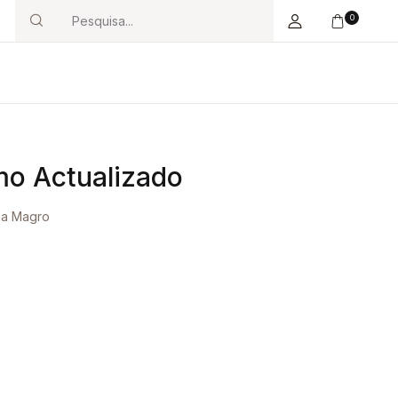
0
Search
o Actualizado
ria Magro