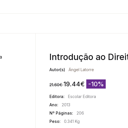
Introdução ao Direi
Autor(s)
Ángel Latorre
19.44
€
-10%
21.60
€
Editora:
Escolar Editora
Ano:
2013
Nº Páginas:
206
Peso:
0.341 Kg