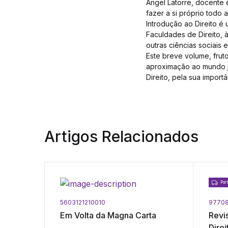
Ángel Latorre, docente e
fazer a si próprio todo a
Introdução ao Direito é
Faculdades de Direito, 
outras ciências sociais e
Este breve volume, frut
aproximação ao mundo ju
Direito, pela sua import
Artigos Relacionados
Port
5603121210010
97708
Em Volta da Magna Carta
Revi
Dire