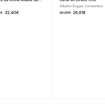
a Vol. L - Nº 1 e 2
Gilberto Bogaio Constantino
32.40
€
26.91
€
0
€
29.90
€
-10%