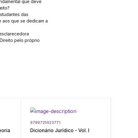
 fundamental que deve
eito?
estudantes das
ve aos que se dedicam a
 esclarecedora
ireito pelo próprio
9789725923771
9789723
eoria
Dicionário Jurídico - Vol. I
Direito
V