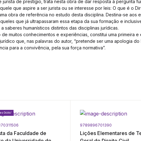
 jurista de prestígio, trata nesta obra de dar resposta à pergunta
quele que aspire a ser jurista ou se interesse por leis: O que é o Dir
 uma obra de referência no estudo desta disciplina. Destina-se aos 
àqueles que já ultrapassaram essa etapa da sua formação e inclusi
 a saberes humanísticos distintos das disciplinas jurídicas.
o de muitos conhecimentos e experiências, constitui uma primeira e
rídico que, nas palavras do autor, “pretende ser uma apologia do D
ância para a convivência, pela sua força normativa”.
es Grátis!
70311506
9789896701390
sta da Faculdade de
Lições Elementares de T
ito da Universidade de
Geral do Direito Civil