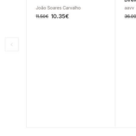
Lisbo
João Soares Carvalho
aavv
10.35
€
11.50
€
36.0
-10%
-10%