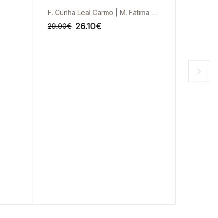
F. Cunha Leal Carmo | M. Fátima Oliveira
A. Santo
26.10
€
29.00
€
19.08
€
-10%
-10%