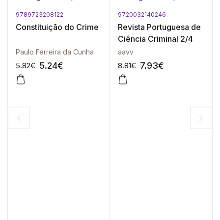
9789723208122
9720032140246
Constituição do Crime
Revista Portuguesa de
Ciência Criminal 2/4
Paulo Ferreira da Cunha
aavv
5.24
€
7.93
€
5.82
€
8.81
€
-10%
-10%