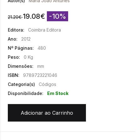
Autor(s)
Maria João Antunes
19.08
€
-10%
21.20
€
Editora:
Coimbra Editora
Ano:
2012
Nº Páginas:
480
Peso:
0 Kg
Dimensões:
mm
ISBN:
9789723221046
Categoria(s)
Códigos
Disponibilidade:
Em Stock
Adicionar ao Carrinho