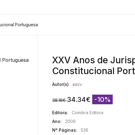
ucional Portuguesa
XXV Anos de Juris
Constitucional Por
Autor(s)
aavv
34.34
€
-10%
38.16
€
Editora:
Coimbra Editora
Ano:
2009
Nº Páginas:
536