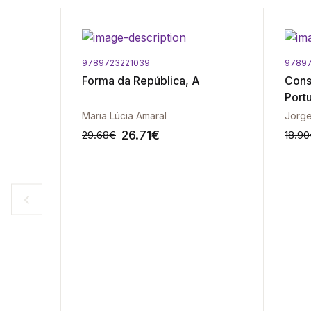
9789723221039
9789
 e
Forma da República, A
Cons
Port
Comp
A. Sofia Pinto Oliveira | Anabela Russo
Maria Lúcia Amaral
Jorge
26.71
€
29.68
€
18.90
-10%
-10%