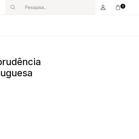
0
Search
prudência
tuguesa