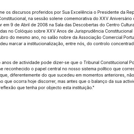
e os discursos proferidos por Sua Excelência o Presidente da Rep
Constitucional, na sessão solene comemorativa do XXV Aniversário 
gar em 9 de Abril de 2008 na Sala das Descobertas do Centro Cultura
das no Colóquio sobre XXV Anos de Jurisprudência Constitucional 
tubro do mesmo ano, no salão nobre da Associação Comercial Portu
deu marcar a institucionalização, entre nós, do controlo concentrad
o anos de actividade pode dizer-se que o Tribunal Constitucional Po
lhe reconhecido o papel central no nosso sistema político que cor
fica que, diferentemente do que sucedeu em momentos anteriores, não
ção que ocorra hoje discorrer, mas antes que o balanço da sua act
eflexão que tenha por objecto esta instituição."