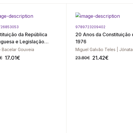
726853053
9789723209402
tituição da República
20 Anos da Constituição 
uguesa e Legislação
1976
lementar - 2ª Edição
 Bacelar Gouveia
17.01
€
21.42
€
€
23.80
€
-10%