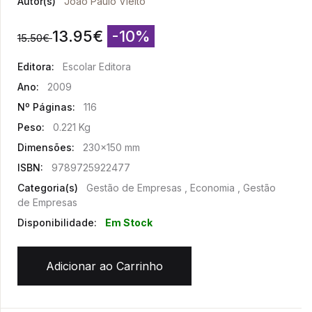
Autor(s)
João Paulo Vieito
13.95
€
-10%
15.50
€
Editora:
Escolar Editora
Ano:
2009
Nº Páginas:
116
Peso:
0.221 Kg
Dimensões:
230x150 mm
ISBN:
9789725922477
Categoria(s)
Gestão de Empresas , Economia , Gestão
de Empresas
Disponibilidade:
Em Stock
Adicionar ao Carrinho