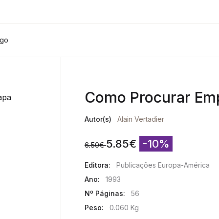
ego
Como Procurar Em
Autor(s)
Alain Vertadier
5.85
€
-10%
6.50
€
Editora:
Publicações Europa-América
Ano:
1993
Nº Páginas:
56
Peso:
0.060 Kg