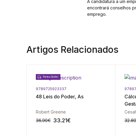
A candidatura a um empr
encontrará conselhos pr
emprego.
Artigos Relacionados
Portes Grátis!
9789725923337
9789
al
48 Leis do Poder, As
Cálc
Gest
Robert Greene
Cesal
33.21
€
36.90
€
32.8