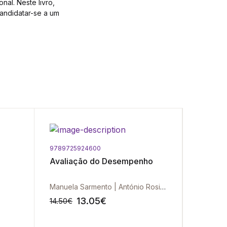
al. Neste livro,
candidatar-se a um
9789725924600
5602072
Avaliação do Desempenho
Como En
Manuela Sarmento | António Rosinha | João Silva
George d
13.05
€
14.50
€
18.90
€