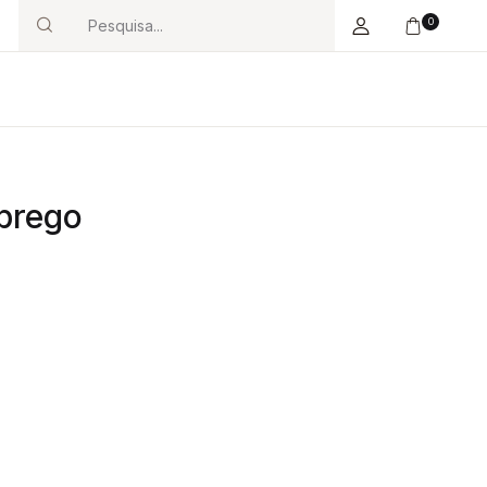
0
Search
prego