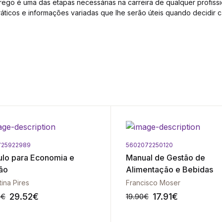
ego é uma das etapas necessárias na carreira de qualquer profission
áticos e informações variadas que lhe serão úteis quando decidir 
725922989
5602072250120
ulo para Economia e
Manual de Gestão de
ão
Alimentação e Bebidas
tina Pires
Francisco Moser
29.52
€
17.91
€
0
€
19.90
€