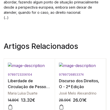
abordar, fazendo algum ponto de situação primacialmente
desde a perspectiva europeia, embora sem deixar de
atender, quando for o caso, ao direito nacional.
(...)
Artigos Relacionados
9789723206104
9789726853374
Liberdade de
Discurso dos Direitos,
Circulação de Pessoas
O - 2ª Edição
e a Ordem Pública no
Maria Luísa Duarte
José Melo Alexandrino
Direito Comunitário, A
13.32
€
26.01
€
14.80
€
28.90
€