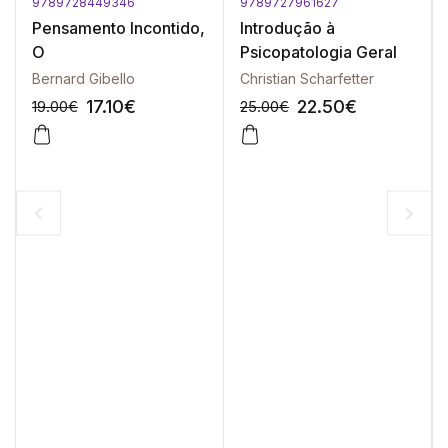
9789728449346
9789727961627
Pensamento Incontido,
Introdução à
O
Psicopatologia Geral
Bernard Gibello
Christian Scharfetter
17.10
€
22.50
€
19.00
€
25.00
€
-10%
-10%