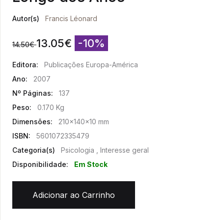
Autor(s)
Francis Léonard
13.05
€
-10%
14.50
€
Editora:
Publicações Europa-América
Ano:
2007
Nº Páginas:
137
Peso:
0.170 Kg
Dimensões:
210x140x10 mm
ISBN:
5601072335479
Categoria(s)
Psicologia , Interesse geral
Disponibilidade:
Em Stock
Adicionar ao Carrinho