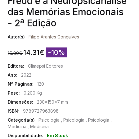
Freud e a Neuropsicanálise
das Memórias Emocionais
- 2ª Edição
Autor(s)
Filipe Arantes Gonçalves
14.31
€
-10%
15.90
€
Editora:
Climepsi Editores
Ano:
2022
Nº Páginas:
120
Peso:
0.200 Kg
Dimensões:
230x150x7 mm
ISBN:
9789727963898
Categoria(s)
Psicologia , Psicologia , Psicologia ,
Medicina , Medicina
Disponibilidade:
Em Stock