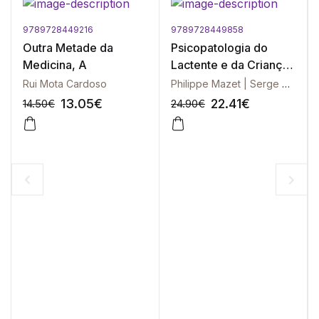
9789728449216
9789728449858
Outra Metade da
Psicopatologia do
Medicina, A
Lactente e da Criança
Pequena
Rui Mota Cardoso
Philippe Mazet | Serge Stoleru
13.05
€
22.41
€
14.50
€
24.90
€
-10%
-10%