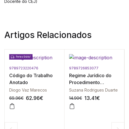
Docente do CEJ)
Artigos Relacionados
Portes Grátis!
9789723220476
9789726853077
Código do Trabalho
Regime Jurídico do
Anotado
Procedimento
Aplicável às
Diogo Vaz Marecos
Suzana Rodrigues Duarte
Contraordenações
62.96
€
13.41
€
69.96
€
14.90
€
Laborais e de
Segurança Social, O