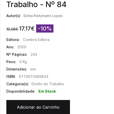
Trabalho - Nº 84
Autor(s)
Sónia Kietzmann Lopes
17.17
€
-10%
19.08
€
Editora:
Coimbra Editora
Ano:
2009
Nº Páginas:
244
Peso:
0 Kg
Dimensões:
mm
ISBN:
9770873489844
Categoria(s)
Direito do Trabalho
Disponibilidade:
Em Stock
Adicionar ao Carrinho