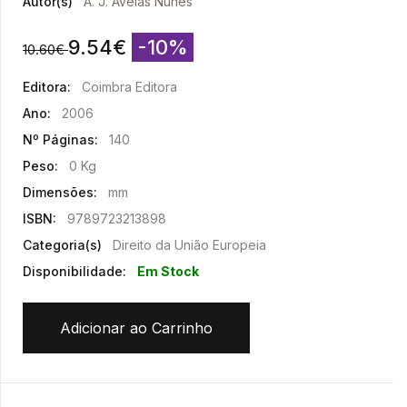
Autor(s)
A. J. Avelãs Nunes
9.54
€
-10%
10.60
€
Editora:
Coimbra Editora
Ano:
2006
Nº Páginas:
140
Peso:
0 Kg
Dimensões:
mm
ISBN:
9789723213898
Categoria(s)
Direito da União Europeia
Disponibilidade:
Em Stock
Adicionar ao Carrinho