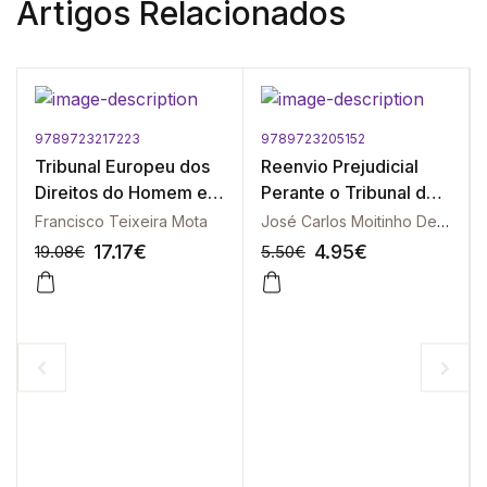
Artigos Relacionados
9789723217223
9789723205152
Tribunal Europeu dos
Reenvio Prejudicial
Direitos do Homem e a
Perante o Tribunal de
Liberdade de
Justiça das
Francisco Teixeira Mota
José Carlos Moitinho De Almeida
Expressão, O
Comunidades
17.17
€
4.95
€
19.08
€
5.50
€
Europeias, O
-10%
-10%