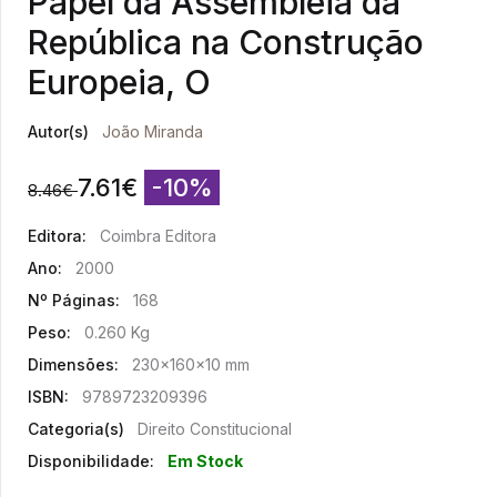
Papel da Assembleia da
República na Construção
Europeia, O
Autor(s)
João Miranda
7.61
€
-10%
8.46
€
Editora:
Coimbra Editora
Ano:
2000
Nº Páginas:
168
Peso:
0.260 Kg
Dimensões:
230x160x10 mm
ISBN:
9789723209396
Categoria(s)
Direito Constitucional
Disponibilidade:
Em Stock