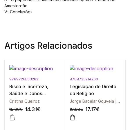
Amesterdão
V- Conclusões
Artigos Relacionados
9789726853282
9789723214260
Risco e Incerteza,
Legislação de Direito
Saúde e Danos
da Religião
Colaterais
Cristina Queiroz
Jorge Bacelar Gouveia | M. Saturino da Costa Gomes | Fernando Soares Loja
14.31
€
17.17
€
15.90
€
19.08
€