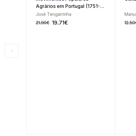
Agrários em Portugal (1751-
1807) - Vol. I
José Tengarrinha
Manue
19.71
€
21.90
€
12.50
-10%
-10%