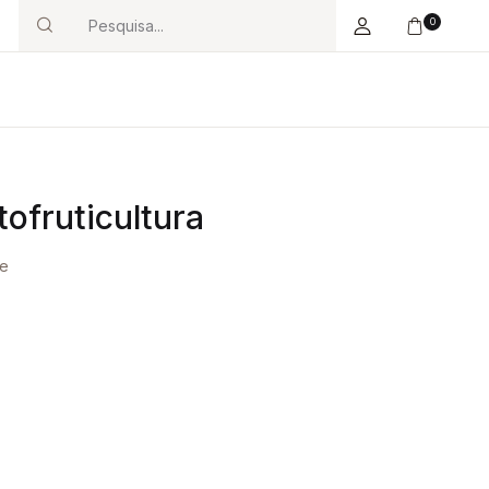
0
Search
ofruticultura
de