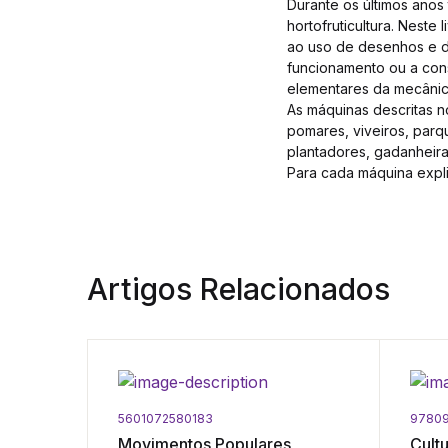
Durante os últimos ano
hortofruticultura. Neste
ao uso de desenhos e di
funcionamento ou a cons
elementares da mecânica
As máquinas descritas n
pomares, viveiros, parq
plantadores, gadanheira
Para cada máquina expl
Artigos Relacionados
5601072580183
9780
Lenhas
Movimentos Populares
Cult