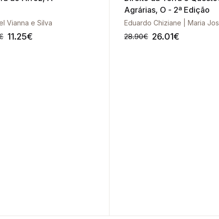
Agrárias, O - 2ª Edição
l Vianna e Silva
11.25
€
26.01
€
€
28.90
€
-10%