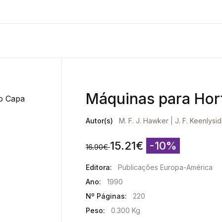
Máquinas para Hort
Autor(s)
M. F. J. Hawker
|
J. F. Keenlysi
15.21
€
-10%
16.90
€
Editora:
Publicações Europa-América
Ano:
1990
Nº Páginas:
220
Peso:
0.300 Kg