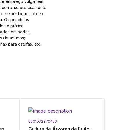
s de emprego vulgar em
. Recorre-se profusamente
 de elucidação sobre o
. Os princípios
es e prática.
sados em hortas,
es de adubos;
as para estufas, etc.
5601072370456
5601072
es
Cultura de Árvores de Fruto -
Intensi