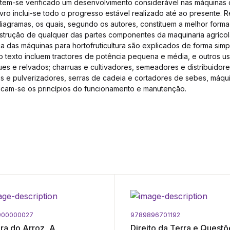
s tem-se verificado um desenvolvimento considerável nas máquina
 livro inclui-se todo o progresso estável realizado até ao presente
agramas, os quais, segundo os autores, constituem a melhor forma
trução de qualquer das partes componentes da maquinaria agrícola
 das máquinas para hortofruticultura são explicados de forma simpl
o texto incluem tractores de potência pequena e média, e outros u
ues e relvados; charruas e cultivadores, semeadores e distribuidor
s e pulverizadores, serras de cadeia e cortadores de sebes, máquin
icam-se os princípios do funcionamento e manutenção.
900000027
9789896701192
ura do Arroz, A
Direito da Terra e Questõ