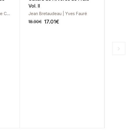
Vol. II
Hortíco
Eduardo Chiziane | Maria Jose Cazorla González
Jean Bretaudeau | Yves Fauré
C. M. B
17.01
€
18.90
€
18.90
€
-10%
-10%