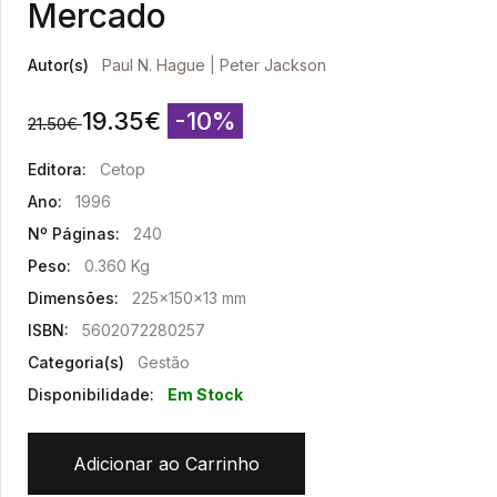
Mercado
Autor(s)
Paul N. Hague
|
Peter Jackson
19.35
€
-10%
21.50
€
Editora:
Cetop
Ano:
1996
Nº Páginas:
240
Peso:
0.360 Kg
Dimensões:
225x150x13 mm
ISBN:
5602072280257
Categoria(s)
Gestão
Disponibilidade:
Em Stock
Adicionar ao Carrinho