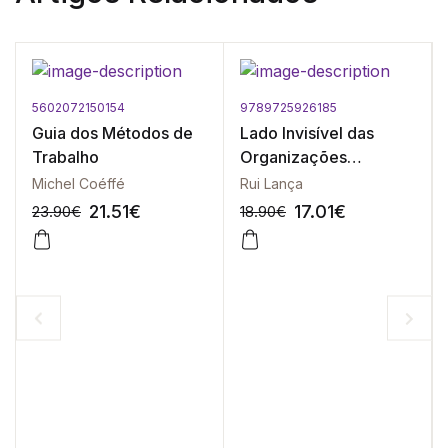
5602072150154
9789725926185
Guia dos Métodos de
Lado Invisível das
Trabalho
Organizações
Vencedoras, O
Michel Coéffé
Rui Lança
21.51
€
17.01
€
23.90
€
18.90
€
-10%
-10%