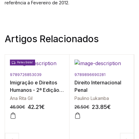
referência a Fevereiro de 2012.
Artigos Relacionados
Portes Grátis!
9789726853039
9789896690281
Imigração e Direitos
Direito Internacional
Humanos - 2ª Edição
Penal
Atualizada
Ana Rita Gil
Paulino Lukamba
42.21
€
23.85
€
46.90
€
26.50
€