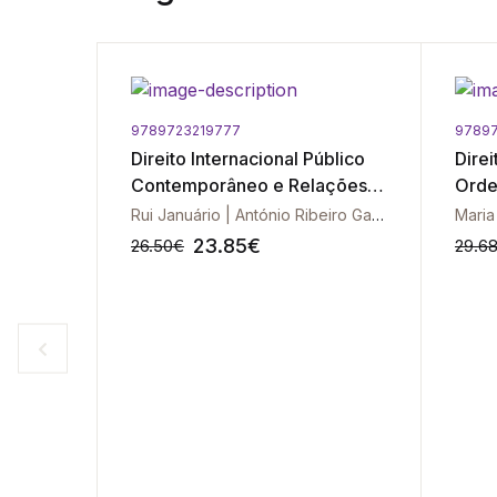
9789723219777
9789
ivado -
Direito Internacional Público
Direi
Contemporâneo e Relações
Orde
Internacionais - Vol. I
Sécu
Rui Januário | António Ribeiro Gameiro
Maria
23.85
€
26.50
€
29.6
-10%
-10%