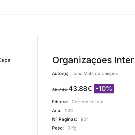
Organizações Inter
Autor(s)
João Mota de Campos
43.88
€
-10%
48.76
€
Editora:
Coimbra Editora
Ano:
2011
Nº Páginas:
804
Peso:
0 Kg