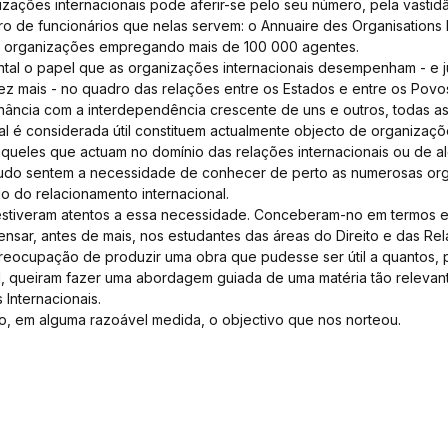
izações internacionais pode aferir-se pelo seu número, pela vasti
o de funcionários que nelas servem: o Annuaire des Organisations I
0 organizações empregando mais de 100 000 agentes.
tal o papel que as organizações internacionais desempenham - e 
 mais - no quadro das relações entre os Estados e entre os Povo
ância com a interdependência crescente de uns e outros, todas as
l é considerada útil constituem actualmente objecto de organizaçõ
aqueles que actuam no domínio das relações internacionais ou de 
tudo sentem a necessidade de conhecer de perto as numerosas or
do do relacionamento internacional.
 estiveram atentos a essa necessidade. Conceberam-no em termos
ensar, antes de mais, nos estudantes das áreas do Direito e das Rel
eocupação de produzir uma obra que pudesse ser útil a quantos, p
l, queiram fazer uma abordagem guiada de uma matéria tão releva
 Internacionais.
o, em alguma razoável medida, o objectivo que nos norteou.