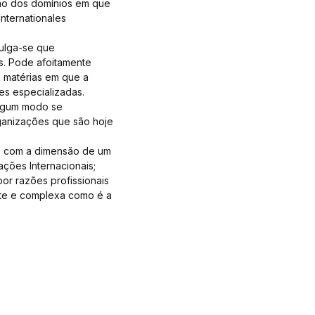
dão dos domínios em que
nternationales
julga-se que
s. Pode afoitamente
 matérias em que a
es especializadas.
algum modo se
ganizações que são hoje
 e com a dimensão de um
ações Internacionais;
or razões profissionais
nte e complexa como é a