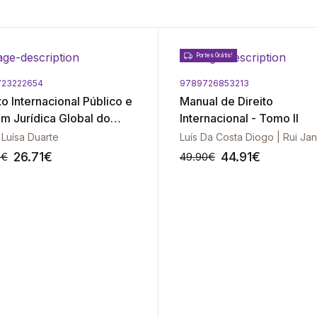
Portes Grátis!
723222654
9789726853213
to Internacional Público e
Manual de Direito
m Jurídica Global do
Internacional - Tomo II
lo XXI
 Luísa Duarte
Luís Da Costa Diogo | Rui Jan
26.71
€
44.91
€
8
€
49.90
€
-10%