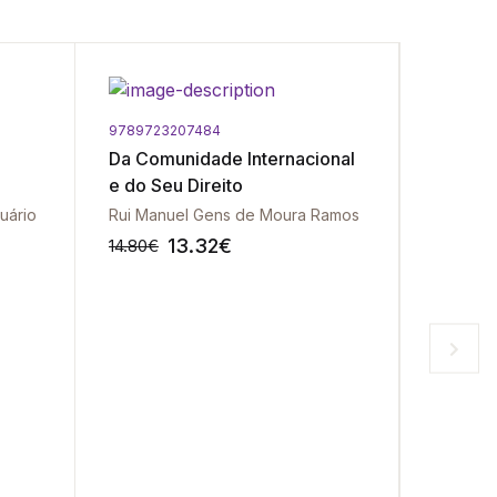
9789723207484
9789723
Da Comunidade Internacional
Declara
e do Seu Direito
Direito
Sucedân
uário
Rui Manuel Gens de Moura Ramos
13.32
€
14.80
€
15.90
€
-10%
-10%