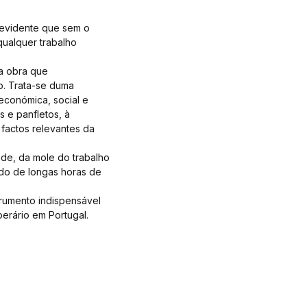
l evidente que sem o
qualquer trabalho
 a obra que
po. Trata-se duma
económica, social e
s e panfletos, à
factos relevantes da
ade, da mole do trabalho
ado de longas horas de
trumento indispensável
erário em Portugal.