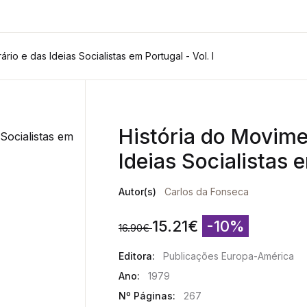
io e das Ideias Socialistas em Portugal - Vol. I
História do Movime
Ideias Socialistas e
Autor(s)
Carlos da Fonseca
15.21
€
-10%
16.90
€
Editora:
Publicações Europa-América
Ano:
1979
Nº Páginas:
267