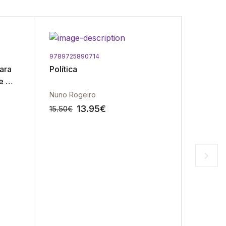
9789725890714
9789726
ara
Política
Poderes
e A
a Forma
ção
do Gov
Nuno Rogeiro
Pedro F
13.95
€
15.50
€
12.90
€
-10%
-10%