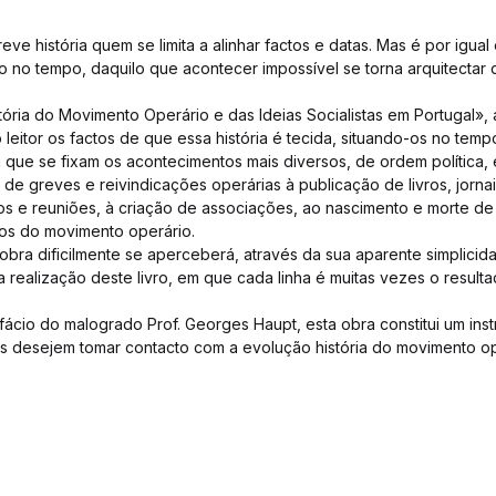
ve história quem se limita a alinhar factos e datas. Mas é por igua
no tempo, daquilo que acontecer impossível se torna arquitectar 
tória do Movimento Operário e das Ideias Socialistas em Portugal»,
leitor os factos de que essa história é tecida, situando-os no tem
 que se fixam os acontecimentos mais diversos, de ordem política, 
r de greves e reivindicações operárias à publicação de livros, jornai
s e reuniões, à criação de associações, ao nascimento e morte de 
dos do movimento operário.
 obra dificilmente se aperceberá, através da sua aparente simplicid
 realização deste livro, em que cada linha é muitas vezes o result
ácio do malogrado Prof. Georges Haupt, esta obra constitui um ins
s desejem tomar contacto com a evolução história do movimento op