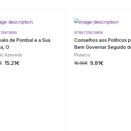
25611890
9789725613856
uês de Pombal e a Sua
Conselhos aos Políticos p
a, O
Bem Governar Seguido d
Um Dirigente sem Educa
cio Azevedo
Plutarco
15.21
€
9.81
€
€
10.90
€
-10%