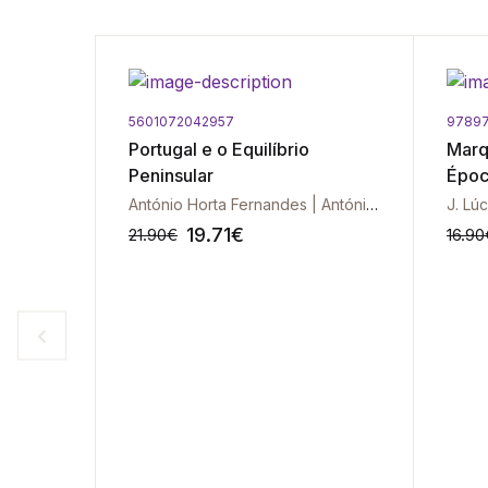
5601072042957
97897
Portugal e o Equilíbrio
Marq
da
Peninsular
Époc
António Horta Fernandes | António Paulo Duarte
J. Lú
19.71
€
21.90
€
16.90
-10%
-10%