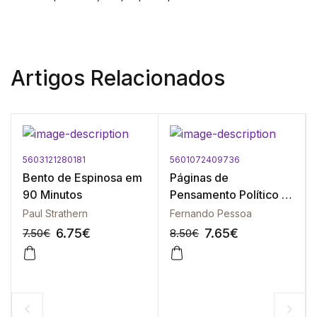
Artigos Relacionados
5603121280181
5601072409736
Bento de Espinosa em
Páginas de
90 Minutos
Pensamento Político -
Vol. I ( 1910-1919 )
Paul Strathern
Fernando Pessoa
6.75
€
7.65
€
7.50
€
8.50
€