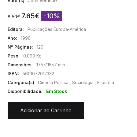
Autor(s)
Jean Vernette
7.65
€
-10%
8.50
€
Editora:
Publicações Europa-América
Ano:
1996
Nº Páginas:
120
Peso:
0.090 Kg
Dimensões:
175x115x7 mm
ISBN:
5601072012332
Categoria(s)
Ciência Política , Sociologia , Filosofia
Disponibilidade:
Em Stock
Adicionar ao Carrinho