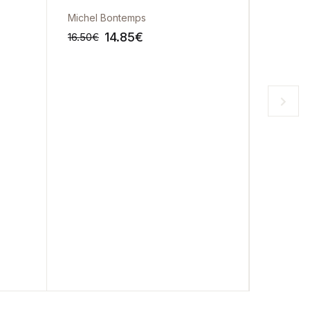
Michel Bontemps
Luís Big
14.85
€
16.50
€
19.50
€
-10%
-10%