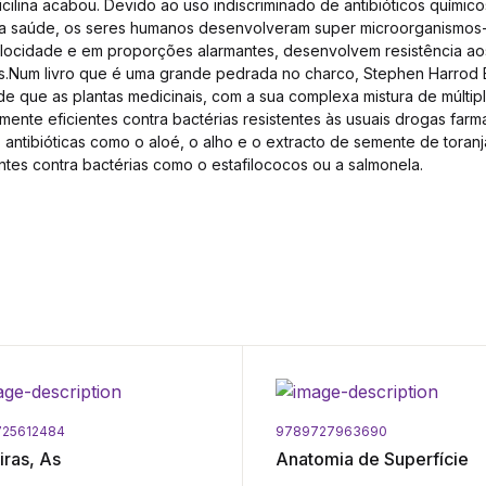
cilina acabou. Devido ao uso indiscriminado de antibióticos químico
 da saúde, os seres humanos desenvolveram super microorganismos-
velocidade e em proporções alarmantes, desenvolvem resistência 
icos.Num livro que é uma grande pedrada no charco, Stephen Harrod
de que as plantas medicinais, com a sua complexa mistura de múlt
lmente eficientes contra bactérias resistentes às usuais drogas farma
antibióticas como o aloé, o alho e o extracto de semente de toranja
ntes contra bactérias como o estafilococos ou a salmonela.
25612484
9789727963690
iras, As
Anatomia de Superfície