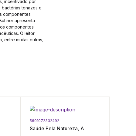
s, incentivado por
 bactérias tenazes e
aos componentes
 Buhner apresenta
iplos componentes
cêuticas. O leitor
, entre muitas outras,
5601072332492
9789727
Saúde Pela Natureza, A
Educaç