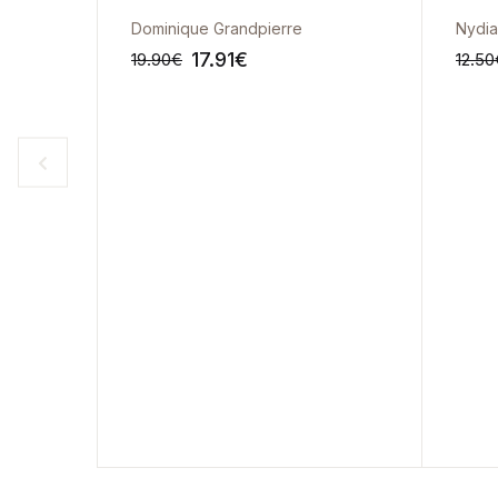
Dominique Grandpierre
Nydia
17.91
€
19.90
€
12.50
-10%
-10%