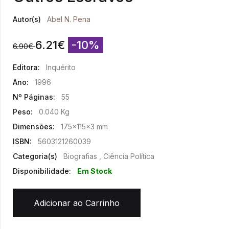
Autor(s)
Abel N. Pena
6.21
€
-10%
6.90
€
Editora:
Inquérito
Ano:
1996
Nº Páginas:
55
Peso:
0.040 Kg
Dimensões:
175x115x3 mm
ISBN:
5603121260039
Categoria(s)
Biografias , Ciência Política
Disponibilidade:
Em Stock
Adicionar ao Carrinho