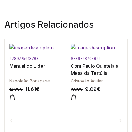
Artigos Relacionados
9789725613788
9789728704629
Manual do Líder
Com Paulo Quintela à
Mesa da Tertúlia
Napoleão Bonaparte
Cristovão Aguiar
11.61
€
9.09
€
12.90
€
10.10
€
-10%
-10%