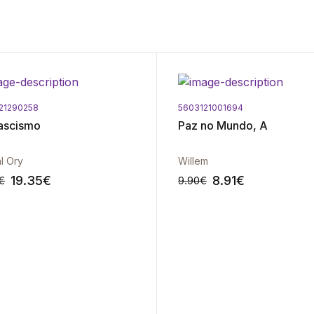
21290258
5603121001694
ascismo
Paz no Mundo, A
l Ory
Willem
19.35
€
8.91
€
€
9.90
€
-10%