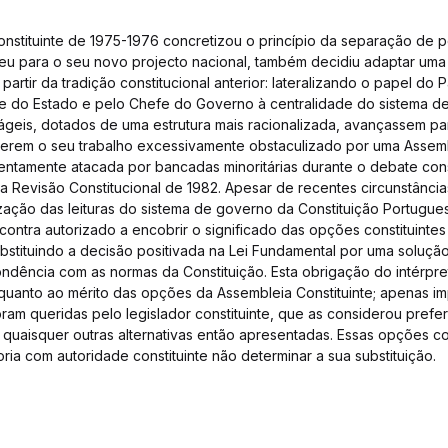
nstituinte de 1975-1976 concretizou o princípio da separação de
eu para o seu novo projecto nacional, também decidiu adaptar uma
 partir da tradição constitucional anterior: lateralizando o papel do
e do Estado e pelo Chefe do Governo à centralidade do sistema de
geis, dotados de uma estrutura mais racionalizada, avançassem pa
 verem o seu trabalho excessivamente obstaculizado por uma Assem
lentamente atacada por bancadas minoritárias durante o debate const
a Revisão Constitucional de 1982. Apesar de recentes circunstância
ação das leituras do sistema de governo da Constituição Portugues
contra autorizado a encobrir o significado das opções constituintes 
tituindo a decisão positivada na Lei Fundamental por uma solução 
dência com as normas da Constituição. Esta obrigação do intérpret
quanto ao mérito das opções da Assembleia Constituinte; apenas i
am queridas pelo legislador constituinte, que as considerou preferí
quaisquer outras alternativas então apresentadas. Essas opções con
ia com autoridade constituinte não determinar a sua substituição.