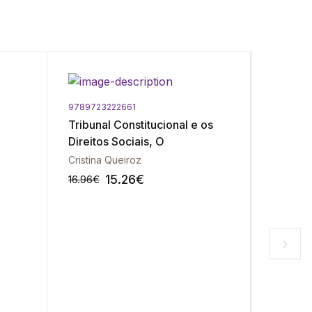
9789723222661
9789723
Tribunal Constitucional e os
Constit
Direitos Sociais, O
Portug
Cristina Queiroz
15.26
€
8
16.96
€
9.00
€
-10%
-10%