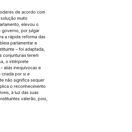
 poderes de acordo com
 solução muito
 Parlamento, elevou o
 governo, por julgar
ra a rápida reforma das
bleia parlamentar e
ituinte – foi adaptada,
s conjunturais terem
a, o intérprete
– aliás inequívocas e
criada por si e
e não significa sequer
mplica o reconhecimento
veis, à luz das suas
stituintes valerão, pois,