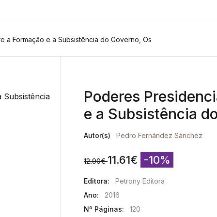
re a Formação e a Subsistência do Governo, Os
Poderes Presidenc
e a Subsistência d
Autor(s)
Pedro Fernández Sánchez
11.61
€
-10%
12.90
€
Editora:
Petrony Editora
Ano:
2016
Nº Páginas:
120