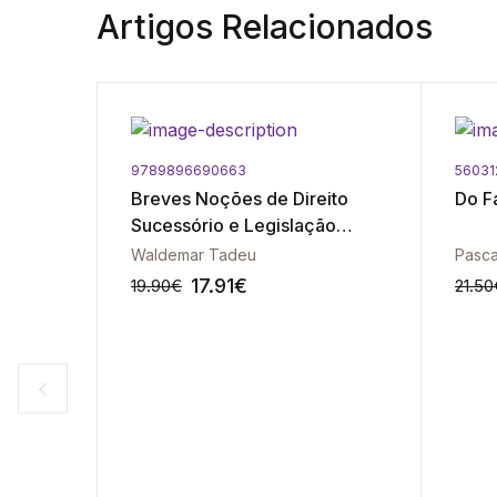
Artigos Relacionados
9789896690663
56031
 A
Breves Noções de Direito
Do F
Sucessório e Legislação
Conexa Angolana
Waldemar Tadeu
Pasca
17.91
€
19.90
€
21.50
-10%
-10%