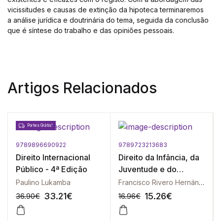
vicissitudes e causas de extinção da hipoteca terminaremos
a análise jurídica e doutrinária do tema, seguida da conclusão
que é síntese do trabalho e das opiniões pessoais.
Artigos Relacionados
Portes Grátis!
9789896690922
9789723213683
Direito Internacional
Direito da Infância, da
Público - 4ª Edição
Juventude e do
Envelhecimento
Paulino Lukamba
Francisco Rivero Hernández | Nieves Sanz Mulas | Silvia Larizza | Simona Silvani | Paulo Guerra | Mónica Jardim | Heloísa Perista | Paula Távora Vitor | Joana Sousa Ribeiro | Siro Darlan de Oliveira
33.21
€
15.26
€
36.90
€
16.96
€