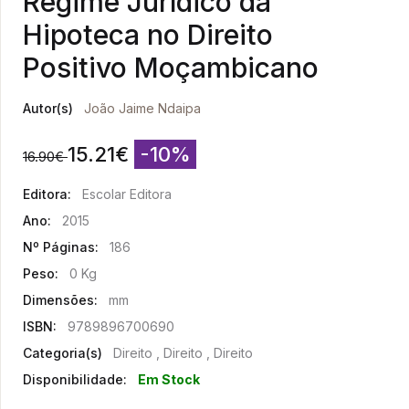
Regime Jurídico da
Hipoteca no Direito
Positivo Moçambicano
Autor(s)
João Jaime Ndaipa
15.21
€
-10%
16.90
€
Editora:
Escolar Editora
Ano:
2015
Nº Páginas:
186
Peso:
0 Kg
Dimensões:
mm
ISBN:
9789896700690
Categoria(s)
Direito , Direito , Direito
Disponibilidade:
Em Stock