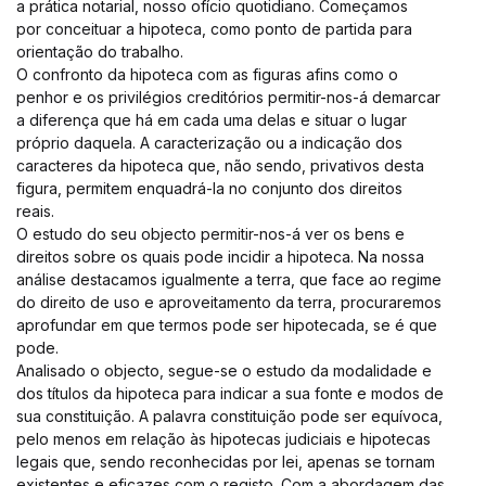
a prática notarial, nosso ofício quotidiano. Começamos
por conceituar a hipoteca, como ponto de partida para
orientação do trabalho.
O confronto da hipoteca com as figuras afins como o
penhor e os privilégios creditórios permitir-nos-á demarcar
a diferença que há em cada uma delas e situar o lugar
próprio daquela. A caracterização ou a indicação dos
caracteres da hipoteca que, não sendo, privativos desta
figura, permitem enquadrá-la no conjunto dos direitos
reais.
O estudo do seu objecto permitir-nos-á ver os bens e
direitos sobre os quais pode incidir a hipoteca. Na nossa
análise destacamos igualmente a terra, que face ao regime
do direito de uso e aproveitamento da terra, procuraremos
aprofundar em que termos pode ser hipotecada, se é que
pode.
Analisado o objecto, segue-se o estudo da modalidade e
dos títulos da hipoteca para indicar a sua fonte e modos de
sua constituição. A palavra constituição pode ser equívoca,
pelo menos em relação às hipotecas judiciais e hipotecas
legais que, sendo reconhecidas por lei, apenas se tornam
existentes e eficazes com o registo. Com a abordagem das