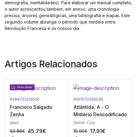
demografia, mentalidades). Para elaborar um manual completo,
o autor acrescentou também, em anexo, uma cronologia
precisa, árvores genealógicas, uma bibliografia e mapas. Este
segundo volume abrange o período que medeia entre
Revolução Francesa e os nossos dia
Artigos Relacionados
Portes Grátis!
9789723212020
5601072325036
Francisco Salgado
Atlântida, A - O
Zenha
Mistério Descodificado
aavv
Simon Cox
45.79
€
17.91
€
50.88
€
19.90
€