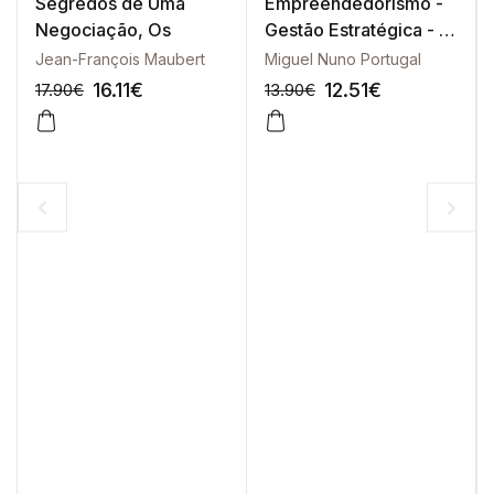
Segredos de Uma
Empreendedorismo -
Negociação, Os
Gestão Estratégica - 2ª
Edição
Jean-François Maubert
Miguel Nuno Portugal
16.11
€
12.51
€
17.90
€
13.90
€
-10%
-10%