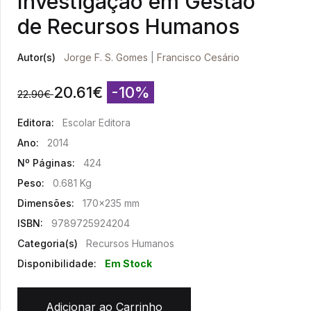
Investigação em Gestão
de Recursos Humanos
Autor(s)
Jorge F. S. Gomes
|
Francisco Cesário
20.61
€
-10%
22.90
€
Editora:
Escolar Editora
Ano:
2014
Nº Páginas:
424
Peso:
0.681 Kg
Dimensões:
170x235 mm
ISBN:
9789725924204
Categoria(s)
Recursos Humanos
Disponibilidade:
Em Stock
Adicionar ao Carrinho